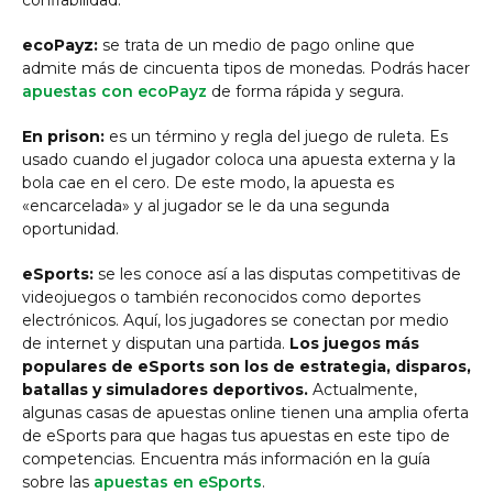
confiabilidad.
ecoPayz:
se trata de un medio de pago online que
admite más de cincuenta tipos de monedas. Podrás hacer
apuestas con ecoPayz
de forma rápida y segura.
En prison:
es un término y regla del juego de ruleta. Es
usado cuando el jugador coloca una apuesta externa y la
bola cae en el cero. De este modo, la apuesta es
«encarcelada» y al jugador se le da una segunda
oportunidad.
eSports:
se les conoce así a las disputas competitivas de
videojuegos o también reconocidos como deportes
electrónicos. Aquí, los jugadores se conectan por medio
de internet y disputan una partida.
Los juegos más
populares de eSports son los de estrategia, disparos,
batallas y simuladores deportivos.
Actualmente,
algunas casas de apuestas online tienen una amplia oferta
de eSports para que hagas tus apuestas en este tipo de
competencias. Encuentra más información en la guía
sobre las
apuestas en eSports
.