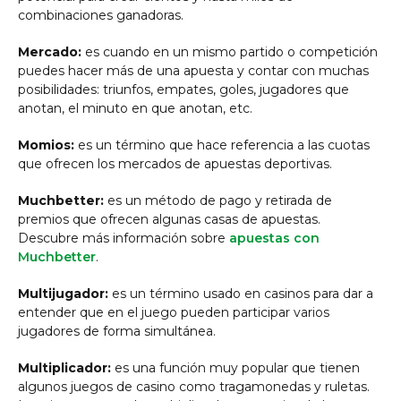
combinaciones ganadoras.
Mercado:
es cuando en un mismo partido o competición
puedes hacer más de una apuesta y contar con muchas
posibilidades: triunfos, empates, goles, jugadores que
anotan, el minuto en que anotan, etc.
Momios:
es un término que hace referencia a las cuotas
que ofrecen los mercados de apuestas deportivas.
Muchbetter:
es un método de pago y retirada de
premios que ofrecen algunas casas de apuestas.
Descubre más información sobre
apuestas con
Muchbetter
.
Multijugador:
es un término usado en casinos para dar a
entender que en el juego pueden participar varios
jugadores de forma simultánea.
Multiplicador:
es una función muy popular que tienen
algunos juegos de casino como tragamonedas y ruletas.