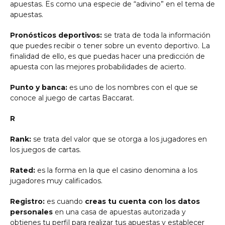
apuestas. Es como una especie de “adivino” en el tema de
apuestas.
Pronósticos deportivos:
se trata de toda la información
que puedes recibir o tener sobre un evento deportivo. La
finalidad de ello, es que puedas hacer una predicción de
apuesta con las mejores probabilidades de acierto.
Punto y banca:
es uno de los nombres con el que se
conoce al juego de cartas Baccarat.
R
Rank:
se trata del valor que se otorga a los jugadores en
los juegos de cartas.
Rated:
es la forma en la que el casino denomina a los
jugadores muy calificados.
Registro:
es cuando
creas tu cuenta con los datos
personales
en una casa de apuestas autorizada y
obtienes tu perfil para realizar tus apuestas y establecer