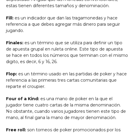
estas tienen diferentes tamaños y denominación.
Fill:
es un indicador que dan las tragamonedas y hace
referencia a que debes agregar más dinero para seguir
jugando.
Finales:
es un término que se utiliza para definir un tipo
de apuesta grupal en ruleta online. Este tipo de apuesta
se hace en todos los números que terminan con el mismo
digito, es decir, 6 y 16, 26.
Flop:
es un término usado en las partidas de poker y hace
referencia a las primeras tres cartas comunitarias que
reparte el croupier.
Four of a Kind:
es una mano de poker en la que el
jugador tiene cuatro cartas de la misma denominación.
No obstante, cuando varios jugadores tienen este tipo de
mano, al final gana la mano de mayor denominación.
Free roll:
son torneos de poker promocionados por los