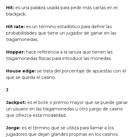
Hit:
es una palabra usada para pedir más cartas en el
blackjack.
Hit rate:
es un término estadístico para definir las
probabilidades que tiene un jugador de ganar en las
tragamonedas.
Hopper:
hace referencia a la ranura que tienen las
tragamonedas físicas para introducir las monedas.
House edge:
se trata del porcentaje de apuestas con el
que se queda el casino.
J
Jackpot:
es el bote o premio mayor que se puede ganar
un usuario en las tragamonedas u otro juego de casino
que ofrezca esta modalidad.
Jorge:
es el término que se utiliza para llamar a los
jugadores que dejan grandes propinas en los casinos.