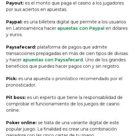
Payout:
es el monto que paga el casino a los jugadores
por sus aciertos en apuestas.
Paypal:
es una billetera digital que permite a los usuarios
en Latinoamérica hacer
apuestas con Paypal
en dólares
y euros.
Paysafecard:
plataforma de pagos que admite
transacciones prepagadas en más de cien tipos de divisas
y hacer
apuestas con Paysafecard
. Uno de los grandes
beneficios que puedes hacer pagos con y sin registro.
Pick:
es una apuesta o pronóstico recomendado por el
pronosticador.
Pit boss:
es un experto que tiene la responsabilidad de
comprobar el funcionamiento de los juegos de casino
online.
Poker online:
se trata de una variante digital de este
popular juego. La finalidad es crear una combinación
ganadora con las cinco cartas de tu mano.