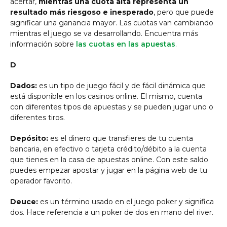
acertar,
mientras una cuota alta representa un
resultado más riesgoso e inesperado
, pero que puede
significar una ganancia mayor. Las cuotas van cambiando
mientras el juego se va desarrollando. Encuentra más
información sobre
las cuotas en las apuestas
.
D
Dados:
es un tipo de juego fácil y de fácil dinámica que
está disponible en los casinos online. El mismo, cuenta
con diferentes tipos de apuestas y se pueden jugar uno o
diferentes tiros.
Depósito:
es el dinero que transfieres de tu cuenta
bancaria, en efectivo o tarjeta crédito/débito a la cuenta
que tienes en la casa de apuestas online. Con este saldo
puedes empezar apostar y jugar en la página web de tu
operador favorito.
Deuce:
es un término usado en el juego poker y significa
dos. Hace referencia a un poker de dos en mano del river.