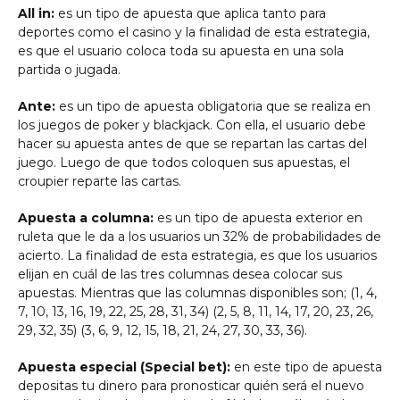
All in:
es un tipo de apuesta que aplica tanto para
deportes como el casino y la finalidad de esta estrategia,
es que el usuario coloca toda su apuesta en una sola
partida o jugada.
Ante:
es un tipo de apuesta obligatoria que se realiza en
los juegos de poker y blackjack. Con ella, el usuario debe
hacer su apuesta antes de que se repartan las cartas del
juego. Luego de que todos coloquen sus apuestas, el
croupier reparte las cartas.
Apuesta a columna:
es un tipo de apuesta exterior en
ruleta que le da a los usuarios un 32% de probabilidades de
acierto. La finalidad de esta estrategia, es que los usuarios
elijan en cuál de las tres columnas desea colocar sus
apuestas. Mientras que las columnas disponibles son; (1, 4,
7, 10, 13, 16, 19, 22, 25, 28, 31, 34) (2, 5, 8, 11, 14, 17, 20, 23, 26,
29, 32, 35) (3, 6, 9, 12, 15, 18, 21, 24, 27, 30, 33, 36).
Apuesta especial (Special bet):
en este tipo de apuesta
depositas tu dinero para pronosticar quién será el nuevo