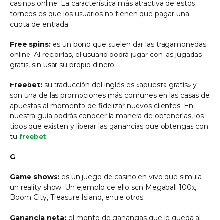
casinos online. La característica más atractiva de estos
torneos es que los usuarios no tienen que pagar una
cuota de entrada.
Free spins:
es un bono que suelen dar las tragamonedas
online. Al recibirlas, el usuario podrá jugar con las jugadas
gratis, sin usar su propio dinero.
Freebet:
su traducción del inglés es «apuesta gratis» y
son una de las promociones más comunes en las casas de
apuestas al momento de fidelizar nuevos clientes. En
nuestra guía podrás conocer la manera de obtenerlas, los
tipos que existen y liberar las ganancias que obtengas con
tu
freebet
.
G
Game shows:
es un juego de casino en vivo que simula
un reality show. Un ejemplo de ello son Megaball 100x,
Boom City, Treasure Island, entre otros.
Ganancia neta:
el monto de ganancias que le queda al