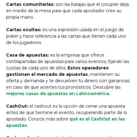
Cartas comunitarias:
son las barajas que el croupier deja
en medio de la mesa para que cada apostador cree su
propia mano.
Cartas ocultas:
es una expresión usada en el juego de
poker y hace referencia a las cartas que tienen cada uno
de los jugadores.
Casa de apuestas:
es la empresa que ofrece
contrapartidas de apuestas para varios eventos, fijando las
cuotas de cada uno de ellos.
Estos operadores
gestionan el mercado de apuestas
, mantienen su
oferta y demanda y te devuelven tu dinero con ganancias
en caso de que aciertes tus pronósticos. Descubre las
mejores casas de apuestas en Latinoamérica
.
CashOut:
el cashout es la opción de cerrar una apuesta
antes de que termine el evento, recuperando parte de lo
apostado. Conoce más sobre
qué es el CashOut en las
apuestas
.