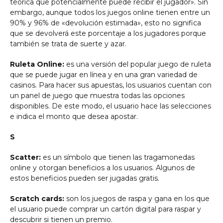
teórica que potencialmente puede recibir el jugador». Sin
embargo, aunque todos los juegos online tienen entre un
90% y 96% de «devolución estimada», esto no significa
que se devolverá este porcentaje a los jugadores porque
también se trata de suerte y azar.
Ruleta Online:
es una versión del popular juego de ruleta
que se puede jugar en línea y en una gran variedad de
casinos. Para hacer sus apuestas, los usuarios cuentan con
un panel de juego que muestra todas las opciones
disponibles. De este modo, el usuario hace las selecciones
e indica el monto que desea apostar.
S
Scatter:
es un símbolo que tienen las tragamonedas
online y otorgan beneficios a los usuarios. Algunos de
estos beneficios pueden ser jugadas gratis.
Scratch cards:
son los juegos de raspa y gana en los que
el usuario puede comprar un cartón digital para raspar y
descubrir si tienen un premio.