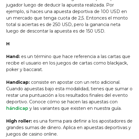
jugador luego de deducir la apuesta realizada. Por
ejemplo, si haces una apuesta deportiva de 100 USD en
un mercado que tenga cuota de 2,5. Entonces el monto
total si aciertas es de 250 USD, pero la ganancia neta
luego de descontar la apuesta es de 150 USD.
H
Hand:
es un término que hace referencia a las cartas que
recibe el usuario en los juegos de cartas como blackjack,
poker y baccarat.
Handicap:
consiste en apostar con un reto adicional.
Cuando apuestas bajo esta modalidad, tienes que sumar o
restar una puntuación a los resultados finales del evento
deportivo. Conoce cómo se hacen las apuestas con
hándicap
y las variantes que existen en nuestra guía.
High roller:
es una forma para definir a los apostadores de
grandes sumas de dinero. Aplica en apuestas deportivas y
juegos de casino online.