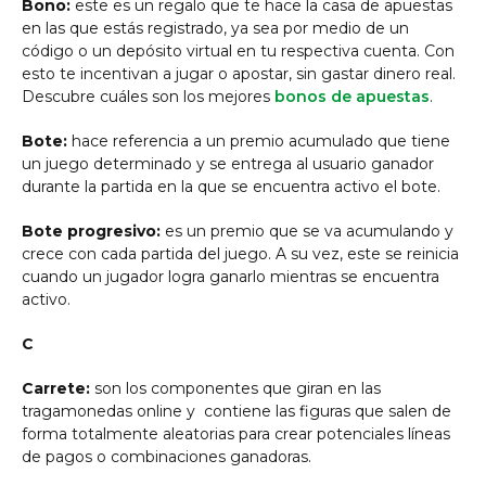
Bono:
este es un regalo que te hace la casa de apuestas
en las que estás registrado, ya sea por medio de un
código o un depósito virtual en tu respectiva cuenta. Con
esto te incentivan a jugar o apostar, sin gastar dinero real.
Descubre cuáles son los mejores
bonos de apuestas
.
Bote:
hace referencia a un premio acumulado que tiene
un juego determinado y se entrega al usuario ganador
durante la partida en la que se encuentra activo el bote.
Bote progresivo:
es un premio que se va acumulando y
crece con cada partida del juego. A su vez, este se reinicia
cuando un jugador logra ganarlo mientras se encuentra
activo.
C
Carrete:
son los componentes que giran en las
tragamonedas online y contiene las figuras que salen de
forma totalmente aleatorias para crear potenciales líneas
de pagos o combinaciones ganadoras.