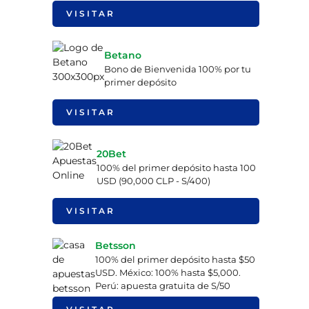
VISITAR
Betano
Bono de Bienvenida 100% por tu
primer depósito
VISITAR
20Bet
100% del primer depósito hasta 100
USD (90,000 CLP - S/400)
VISITAR
Betsson
100% del primer depósito hasta $50
USD. México: 100% hasta $5,000.
Perú: apuesta gratuita de S/50