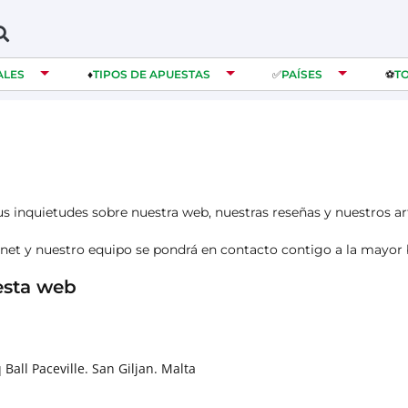
ALES
♦️
TIPOS DE APUESTAS
✅
PAÍSES
️⚽️
T
 inquietudes sobre nuestra web, nuestras reseñas y nuestros art
k.net y nuestro equipo se pondrá en contacto contigo a la mayor
esta web
Ball Paceville. San Giljan. Malta