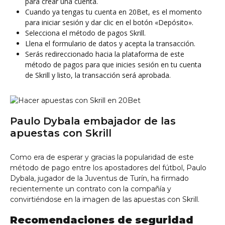
para crear una cuenta.
Cuando ya tengas tu cuenta en 20Bet, es el momento
para iniciar sesión y dar clic en el botón «Depósito».
Selecciona el método de pagos Skrill.
Llena el formulario de datos y acepta la transacción.
Serás redireccionado hacia la plataforma de este
método de pagos para que inicies sesión en tu cuenta
de Skrill y listo, la transacción será aprobada.
Paulo Dybala embajador de las
apuestas con Skrill
Como era de esperar y gracias la popularidad de este
método de pago entre los apostadores del fútbol, Paulo
Dybala, jugador de la Juventus de Turín, ha firmado
recientemente un contrato con la compañía y
convirtiéndose en la imagen de las apuestas con Skrill.
Recomendaciones de seguridad