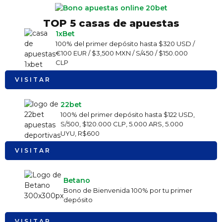
TOP 5 casas de apuestas
1xBet
100% del primer depósito hasta $320 USD /
€100 EUR / $3,500 MXN / S/450 / $150.000
CLP
VISITAR
22bet
100% del primer depósito hasta $122 USD,
S/500, $120.000 CLP, 5.000 ARS, 5.000
UYU, R$600
VISITAR
Betano
Bono de Bienvenida 100% por tu primer
depósito
VISITAR