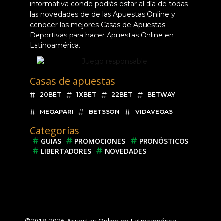
informativa donde podrás estar al día de todas
las novedades de de las Apuestas Online y
conocer las mejores Casas de Apuestas
Deportivas para hacer Apuestas Online en
Latinoamérica.
Casas de apuestas
20BET
1XBET
22BET
BETWAY
MEGAPARI
BETSSON
VIDAVEGAS
Categorías
GUIAS
PROMOCIONES
PRONÓSTICOS
LIBERTADORES
NOVEDADES
©2018-2026 Apuestas Online en Latinoamérica.