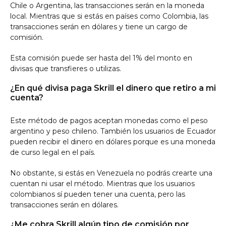
Chile o Argentina, las transacciones serán en la moneda
local. Mientras que si estás en países como Colombia, las
transacciones serán en dólares y tiene un cargo de
comisión.
Esta comisión puede ser hasta del 1% del monto en
divisas que transfieres o utilizas.
¿En qué divisa paga Skrill el dinero que retiro a mi
cuenta?
Este método de pagos aceptan monedas como el peso
argentino y peso chileno. También los usuarios de Ecuador
pueden recibir el dinero en dólares porque es una moneda
de curso legal en el país.
No obstante, si estás en Venezuela no podrás crearte una
cuentan ni usar el método. Mientras que los usuarios
colombianos sí pueden tener una cuenta, pero las
transacciones serán en dólares.
¿Me cobra Skrill algún tipo de comisión por