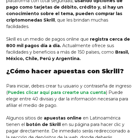
plataforma con total seguridad,
usando opciones de
pago como tarjetas de débito, crédito y, si hay un
conocimiento sobre el tema, pueden comprar las
criptomonedas Skrill
, que les brindan muchas
facilidades.
Skrill es un medio de pagos online que
registra cerca de
800 mil pagos día a día.
Actualmente ofrece sus
facilidades y beneficios a más de 150 países, como
Brasil,
México, Chile, Perú y Argentina.
¿Cómo hacer apuestas con Skrill?
Para iniciar, debes crear tu usuario y contraseña de ingreso
(
Puedes clicar aquí para crearte una cuenta
) Puede
elegir entre 40 divisas y dar la información necesaria para
afiliar el medio de pago.
Algunos sitios de
apuestas online
en Latinoamérica
tienen el
botón de Skrill
en su página para hacer clic y
pagar directamente. De inmediato serás redireccionado a
la sección de depósitos de la web, donde deberás