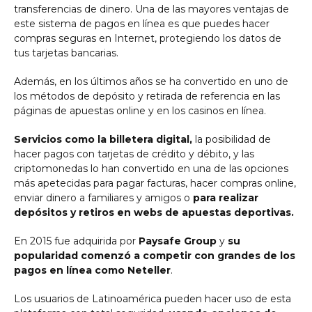
transferencias de dinero. Una de las mayores ventajas de
este sistema de pagos en línea es que puedes hacer
compras seguras en Internet, protegiendo los datos de
tus tarjetas bancarias.
Además, en los últimos años se ha convertido en uno de
los métodos de depósito y retirada de referencia en las
páginas de apuestas online y en los casinos en línea.
Servicios como la billetera digital,
la posibilidad de
hacer pagos con tarjetas de crédito y débito, y las
criptomonedas lo han convertido en una de las opciones
más apetecidas para pagar facturas, hacer compras online,
enviar dinero a familiares y amigos o
para realizar
depósitos y retiros en webs de apuestas deportivas.
En 2015 fue adquirida por
Paysafe Group
y
su
popularidad comenzó a competir con grandes de los
pagos en línea como Neteller
.
Los usuarios de Latinoamérica pueden hacer uso de esta