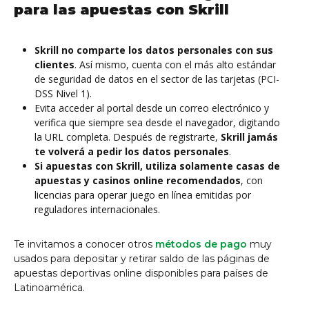
para las apuestas con Skrill
Skrill no comparte los datos personales con sus
clientes
. Así mismo, cuenta con el más alto estándar
de seguridad de datos en el sector de las tarjetas (PCI-
DSS Nivel 1).
Evita acceder al portal desde un correo electrónico y
verifica que siempre sea desde el navegador, digitando
la URL completa. Después de registrarte,
Skrill jamás
te volverá a pedir los datos personales
.
Si apuestas con Skrill, utiliza solamente casas de
apuestas y casinos online recomendados
, con
licencias para operar juego en línea emitidas por
reguladores internacionales.
Te invitamos a conocer otros
métodos de pago
muy
usados para depositar y retirar saldo de las páginas de
apuestas deportivas online disponibles para países de
Latinoamérica.