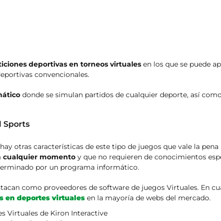
ticiones deportivas en torneos virtuales
en los que se puede ap
eportivas convencionales.
mático
donde se simulan partidos de cualquier deporte, así como
l Sports
 hay otras características de este tipo de juegos que vale la pena 
en cualquier momento
y que no requieren de conocimientos espe
determinado por un programa informático.
tacan como proveedores de software de juegos Virtuales. En cu
s en deportes virtuales
en la mayoría de webs del mercado.