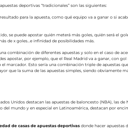
puestas deportivas “tradicionales” son las siguientes:
 resultado para la apuesta, como qué equipo va a ganar o si acab
tido, se puede apostar quién meterá más goles, quién será el gol
más de x goles…e infinidad de posibilidades más.
na combinación de diferentes apuestas y solo en el caso de ace
es apostar, por ejemplo, que el Real Madrid va a ganar, con gol
n el marcador. Esto sería una combinación triple de apuestas qu
ayor que la suma de las apuestas simples, siendo obviamente m
Estados Unidos destacan las apuestas de baloncesto (NBA), las de
esto del mundo y en especial en Latinoamérica, destacan por enci
edad de casas de apuestas deportivas
donde hacer apuestas de