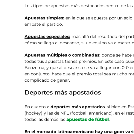
Los tipos de apuestas más destacados dentro de las a
Apuestas simples:
en la que se apuesta por un solo
empate el partido.
Apuestas especiales:
más allá del resultado del par
cómo se llega al descanso, si un equipo va a mater 
Apuestas múltiples o combinadas:
donde se hace u
todas tus apuestas tienes premios. En este caso pued
Benzema, y que al descanso se va a llegar con 0-0 e
en conjunto, hace que el premio total sea mucho m
complicado de ganar.
Deportes más apostados
En cuanto a
deportes más apostados
, si bien en 
(hockey) y las de NFL (football americano), en el r
todas las demás las
apuestas de fútbol
.
En el mercado latinoamericano hay una gran vari