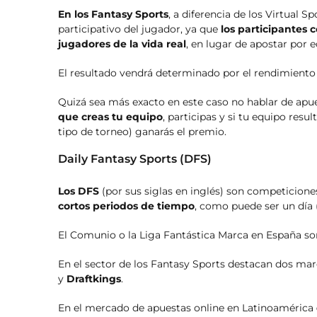
En los Fantasy Sports
, a diferencia de los Virtual 
participativo del jugador, ya que
los participantes
jugadores de la vida real
, en lugar de apostar por e
El resultado vendrá determinado por el rendimiento e
Quizá sea más exacto en este caso no hablar de apue
que creas tu equipo
, participas y si tu equipo res
tipo de torneo) ganarás el premio.
Daily Fantasy Sports (DFS)
Los DFS
(por sus siglas en inglés) son competicion
cortos periodos de tiempo
, como puede ser un día 
El Comunio o la Liga Fantástica Marca en España so
En el sector de los Fantasy Sports destacan dos ma
y
Draftkings
.
En el mercado de apuestas online en Latinoamérica