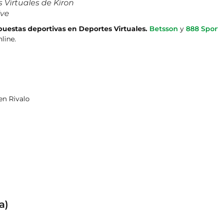
 Virtuales de Kiron
ive
puestas deportivas en Deportes Virtuales.
Betsson
y
888 Spor
line.
a)