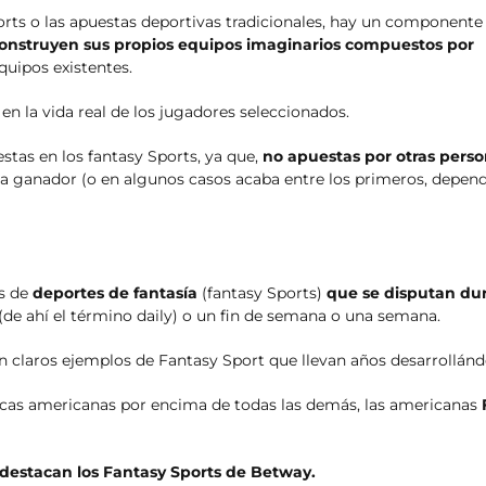
Sports o las apuestas deportivas tradicionales, hay un componente
 construyen sus propios equipos imaginarios compuestos por
quipos existentes.
n la vida real de los jugadores seleccionados.
stas en los fantasy Sports, ya que,
no apuestas por otras perso
ulta ganador (o en algunos casos acaba entre los primeros, depen
es de
deportes de fantasía
(fantasy Sports)
que se disputan du
(de ahí el término daily) o un fin de semana o una semana.
n claros ejemplos de Fantasy Sport que llevan años desarrollánd
rcas americanas por encima de todas las demás, las americanas
destacan los Fantasy Sports de Betway.