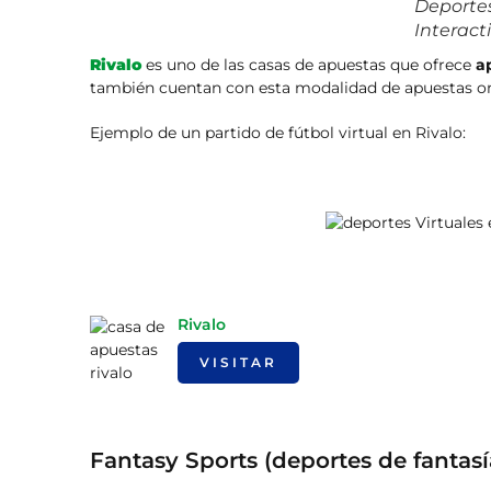
Deportes
Interact
Rivalo
es uno de las casas de apuestas que ofrece
a
también cuentan con esta modalidad de apuestas on
Ejemplo de un partido de fútbol virtual en Rivalo:
Rivalo
VISITAR
Fantasy Sports (deportes de fantasí