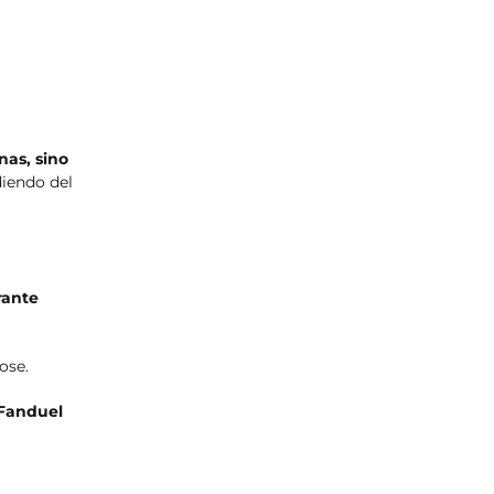
nas, sino
diendo del
rante
ose.
Fanduel