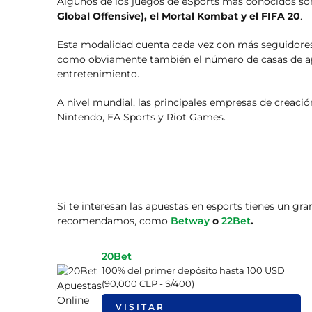
Algunos de los juegos de eSports más conocidos s
Global Offensive), el Mortal Kombat y el FIFA 20
.
Esta modalidad cuenta cada vez con más seguidores y
como obviamente también el número de casas de apue
entretenimiento.
A nivel mundial, las principales empresas de creació
Nintendo, EA Sports y Riot Games.
Si te interesan las apuestas en esports tienes un gr
recomendamos, como
Betway
o
22Bet
.
20Bet
100% del primer depósito hasta 100 USD
(90,000 CLP - S/400)
VISITAR