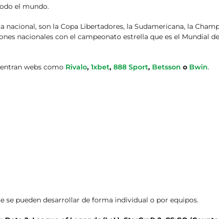
todo el mundo.
 nacional, son la Copa Libertadores, la Sudamericana, la Cham
iones nacionales con el campeonato estrella que es el Mundial d
cuentran webs como
Rivalo
,
1xbet
,
888 Sport
,
Betsson
o
Bwin
.
ue se pueden desarrollar de forma individual o por equipos.