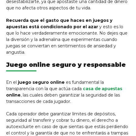
desestabilizarte, ya que apostaste una cantidad de dinero
que no afecta otros aspectos de tu vida.
Recuerda que el gasto que haces en juegos y
apuestas está condicionado por el azar
y esto es lo
que lo hace verdaderamente emocionante. No dejes que
la diversión y la adrenalina que experimentas cuando
juegas se conviertan en sentimientos de ansiedad y
angustia.
Juego online seguro y responsable
En el
juego seguro online
es fundamental la
transparencia con la que actúa cada
casa de apuestas
online
, las cuales deben garantizar la seguridad de las
transacciones de cada jugador.
Cada operador debe garantizar límites de depósitos,
seguridad al transferir y cobrar tu dinero, el derecho a
autoexcluirte en caso de que sientas que estás perdiendo
el control y la garantía de que no te enfrentarás a trampas