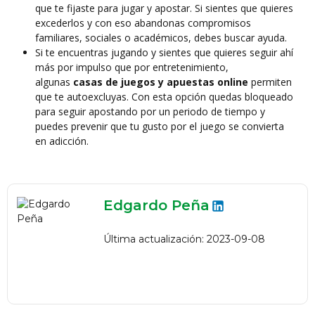
que te fijaste para jugar y apostar. Si sientes que quieres
excederlos y con eso abandonas compromisos
familiares, sociales o académicos, debes buscar ayuda.
Si te encuentras jugando y sientes que quieres seguir ahí
más por impulso que por entretenimiento,
algunas
casas de juegos y apuestas online
permiten
que te autoexcluyas. Con esta opción quedas bloqueado
para seguir apostando por un periodo de tiempo y
puedes prevenir que tu gusto por el juego se convierta
en adicción.
Edgardo Peña
Última actualización: 2023-09-08