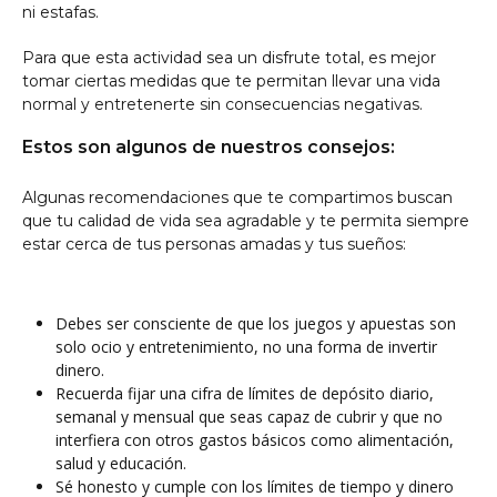
ni estafas.
Para que esta actividad sea un disfrute total, es mejor
tomar ciertas medidas que te permitan llevar una vida
normal y entretenerte sin consecuencias negativas.
Estos son algunos de nuestros consejos:
Algunas recomendaciones que te compartimos buscan
que tu calidad de vida sea agradable y te permita siempre
estar cerca de tus personas amadas y tus sueños:
Debes ser consciente de que los juegos y apuestas son
solo ocio y entretenimiento, no una forma de invertir
dinero.
Recuerda fijar una cifra de límites de depósito diario,
semanal y mensual que seas capaz de cubrir y que no
interfiera con otros gastos básicos como alimentación,
salud y educación.
Sé honesto y cumple con los límites de tiempo y dinero