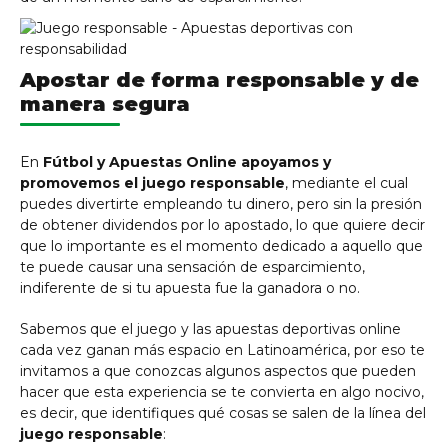
Apostar de forma responsable y de
manera segura
En
Fútbol y Apuestas Online
apoyamos y
promovemos el
juego responsable
, mediante el cual
puedes divertirte empleando tu dinero, pero sin la presión
de obtener dividendos por lo apostado, lo que quiere decir
que lo importante es el momento dedicado a aquello que
te puede causar una sensación de esparcimiento,
indiferente de si tu apuesta fue la ganadora o no.
Sabemos que el juego y las apuestas deportivas online
cada vez ganan más espacio en Latinoamérica, por eso te
invitamos a que conozcas algunos aspectos que pueden
hacer que esta experiencia se te convierta en algo nocivo,
es decir, que identifiques qué cosas se salen de la línea del
juego responsable
: