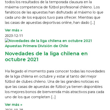
todos los resultados de la temporada clausura en la
máxima competencia de fútbol profesional chileno. Los
fanáticos de las apuestas han disfrutado al máximo lo que
cada uno de los equipos tuvo para ofrecer. Mientras que
las casas de apuestas deportivas online, han dado […]
Ver más »
2023-12-11
Apuestas Primera División de Chile
Novedades de la liga chilena en
octubre 2021
Ha llegado el momento para conocer todas las novedades
de la liga chilena en octubre y estar al tanto del mejor
fútbol de clubes chileno. Una de las grandes noticias es
que las casas de apuestas de fútbol ya tienen disponibles
los mejores bonos de bienvenida más atractivos para cada
uno de los que completen […]
Ver más »
2021-10-28