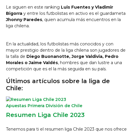
Le siguen en este ranking
Luis Fuentes y Vladimir
Bigorra
y entre los futbolistas en activo es el guardameta
Jhonny Paredes
, quien acumula más encuentros en la
liga chilena.
En la actualidad, los futbolistas más conocidos y con
mayor prestigio dentro de la liga chilena son jugadores de
la talla de
Diego Buonanotte, Jorge Valdivia, Pedro
Morales o Jaime Valdés
, hombres que dan lustre a una
competición que es el la más seguida en su país.
Últimos artículos sobre la liga de
Chile:
Apuestas Primera División de Chile
Resumen Liga Chile 2023
Tenemos para ti el resumen liga Chile 2023 que nos ofrece