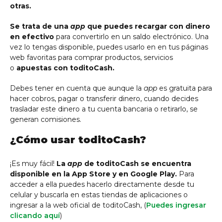
otras.
Se trata de una
app
que puedes recargar con dinero
en efectivo
para convertirlo en un saldo electrónico. Una
vez lo tengas disponible, puedes usarlo en en tus páginas
web favoritas para comprar productos, servicios
o
apuestas con toditoCash.
Debes tener en cuenta que aunque la
app
es gratuita para
hacer cobros, pagar o transferir dinero, cuando decides
trasladar este dinero a tu cuenta bancaria o retirarlo, se
generan comisiones.
¿Cómo usar toditoCash?
¡Es muy fácil!
La
app
de toditoCash se encuentra
disponible en la App Store y en Google Play.
Para
acceder a ella puedes hacerlo directamente desde tu
celular y buscarla en estas tiendas de aplicaciones o
ingresar a la web oficial de toditoCash, (
Puedes ingresar
clicando aquí
)