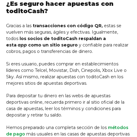
¿Es seguro hacer apuestas con
toditoCash?
Gracias a las
transacciones con código QR,
estas se
vuelven más seguras, ágiles y efectivas. Igualmente,
todos
los socios de toditoCash respaldan a
esta
app
como un sitio seguro
y confiable para realizar
cobros, pagos o transferencias de dinero.
Si eres usuario, puedes comprar en establecimientos
líderes como Telcel, Movistar, Dish, Cinepolis, Xbox Live o
Sky. Así mismo, realizar apuestas con toditoCash en los
mejores sitios de apuestas deportivas.
Para depositar tu dinero en las webs de apuestas
deportivas online, recuerda primero ir al sitio oficial de la
casa de apuestas, leer los términos y condiciones para
depositar y retirar tu saldo.
Hemos preparado una completa sección de los
métodos
de pago
más usuales en las casas de apuestas deportivas