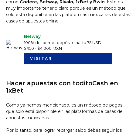
como
Codere, Betway, Rivalo, 1xBet y Bwin
. Esto es
muy importante tenerlo claro porque es un método que
solo está disponible en las plataformas mexicanas de estas
casas de apuestas online.
Betway
100% del primer depósito hasta 75 USD -
S/150 - $4,000 MXN
VISITAR
Hacer apuestas con toditoCash en
1xBet
Como ya hemos mencionado, es un método de pagos
que solo está disponible en las plataformas de casas de
apuestas mexicanas.
Por lo tanto, para lograr recargar saldo debes seguir los