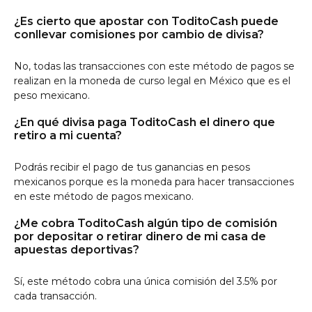
¿Es cierto que apostar con ToditoCash puede
conllevar comisiones por cambio de divisa?
No, todas las transacciones con este método de pagos se
realizan en la moneda de curso legal en México que es el
peso mexicano.
¿En qué divisa paga ToditoCash el dinero que
retiro a mi cuenta?
Podrás recibir el pago de tus ganancias en pesos
mexicanos porque es la moneda para hacer transacciones
en este método de pagos mexicano.
¿Me cobra ToditoCash algún tipo de comisión
por depositar o retirar dinero de mi casa de
apuestas deportivas?
Sí, este método cobra una única comisión del 3.5% por
cada transacción.