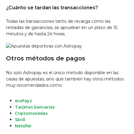
¿Cuánto se tardan las transacciones?
Todas las transacciones tanto de recarga como las
retiradas de ganancias, se aprueban en un plazo de 15
minutos y de hasta 24 horas.
Otros métodos de pagos
No solo Astropay es el único método disponible en las
casas de apuestas, sino que también hay otros métodos
muy recomendados como:
ecoPayz
Tarjetas bancarias
Criptomonedas
Skrill
Neteller