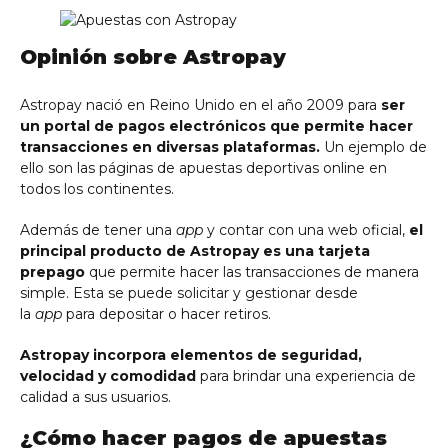
Opinión sobre Astropay
Astropay nació en Reino Unido en el año 2009 para
ser
un portal de pagos electrónicos que permite hacer
transacciones en diversas plataformas.
Un ejemplo de
ello son las páginas de apuestas deportivas online en
todos los continentes.
Además de tener una
app
y contar con una web oficial,
el
principal producto de Astropay es una tarjeta
prepago
que permite hacer las transacciones de manera
simple. Esta se puede solicitar y gestionar desde
la
app
para depositar o hacer retiros.
Astropay incorpora elementos de seguridad,
velocidad y comodidad
para brindar una experiencia de
calidad a sus usuarios.
¿Cómo hacer pagos de apuestas