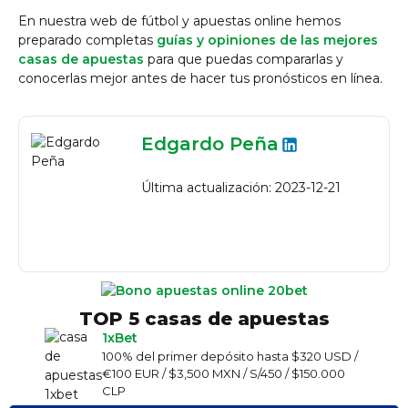
En nuestra web de fútbol y apuestas online hemos
preparado completas
guías y opiniones de las mejores
casas de apuestas
para que puedas compararlas y
conocerlas mejor antes de hacer tus pronósticos en línea.
Edgardo Peña
Última actualización: 2023-12-21
TOP 5 casas de apuestas
1xBet
100% del primer depósito hasta $320 USD /
€100 EUR / $3,500 MXN / S/450 / $150.000
CLP