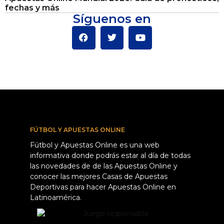
fechas y más
Síguenos en
FÚTBOL Y APUESTAS ONLINE
Fútbol y Apuestas Online es una web
informativa donde podrás estar al día de todas
las novedades de de las Apuestas Online y
conocer las mejores Casas de Apuestas
Deportivas para hacer Apuestas Online en
Latinoamérica.