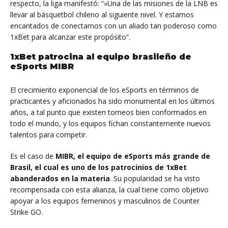
respecto, la liga manifestó: “»Una de las misiones de la LNB es
llevar al básquetbol chileno al siguiente nivel. Y estamos
encantados de conectarnos con un aliado tan poderoso como
1xBet para alcanzar este propósito”.
1xBet patrocina al equipo brasileño de
eSports MIBR
El crecimiento exponencial de los eSports en términos de
practicantes y aficionados ha sido monumental en los últimos
años, a tal punto que existen torneos bien conformados en
todo el mundo, y los equipos fichan constantemente nuevos
talentos para competir.
Es el caso de
MIBR, el equipo de eSports más grande de
Brasil, el cual es uno de los patrocinios de 1xBet
abanderados en la materia
. Su popularidad se ha visto
recompensada con esta alianza, la cual tiene como objetivo
apoyar a los equipos femeninos y masculinos de Counter
Strike GO.