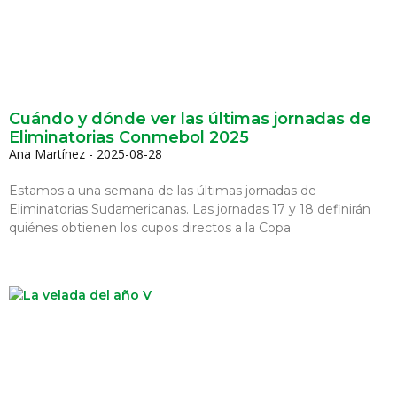
Cuándo y dónde ver las últimas jornadas de
Eliminatorias Conmebol 2025
Ana Martínez
2025-08-28
Estamos a una semana de las últimas jornadas de
Eliminatorias Sudamericanas. Las jornadas 17 y 18 definirán
quiénes obtienen los cupos directos a la Copa