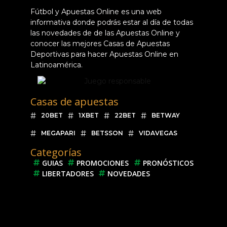
Fútbol y Apuestas Online es una web
informativa donde podrás estar al día de todas
las novedades de de las Apuestas Online y
conocer las mejores Casas de Apuestas
Deportivas para hacer Apuestas Online en
Latinoamérica.
Casas de apuestas
20BET
1XBET
22BET
BETWAY
MEGAPARI
BETSSON
VIDAVEGAS
Categorías
GUIAS
PROMOCIONES
PRONÓSTICOS
LIBERTADORES
NOVEDADES