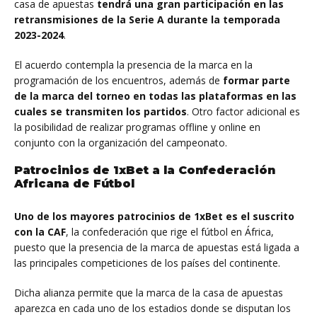
casa de apuestas
tendrá una gran participación en las
retransmisiones de la Serie A durante la temporada
2023-2024
.
El acuerdo contempla la presencia de la marca en la
programación de los encuentros, además de
formar parte
de la marca del torneo en todas las plataformas en las
cuales se transmiten los partidos
. Otro factor adicional es
la posibilidad de realizar programas offline y online en
conjunto con la organización del campeonato.
Patrocinios de 1xBet a la Confederación
Africana de Fútbol
Uno de los mayores patrocinios de 1xBet es el suscrito
con la CAF
, la confederación que rige el fútbol en África,
puesto que la presencia de la marca de apuestas está ligada a
las principales competiciones de los países del continente.
Dicha alianza permite que la marca de la casa de apuestas
aparezca en cada uno de los estadios donde se disputan los