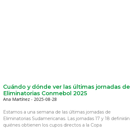
Cuándo y dónde ver las últimas jornadas de
Eliminatorias Conmebol 2025
Ana Martínez
2025-08-28
Estamos a una semana de las últimas jornadas de
Eliminatorias Sudamericanas. Las jornadas 17 y 18 definirán
quiénes obtienen los cupos directos a la Copa