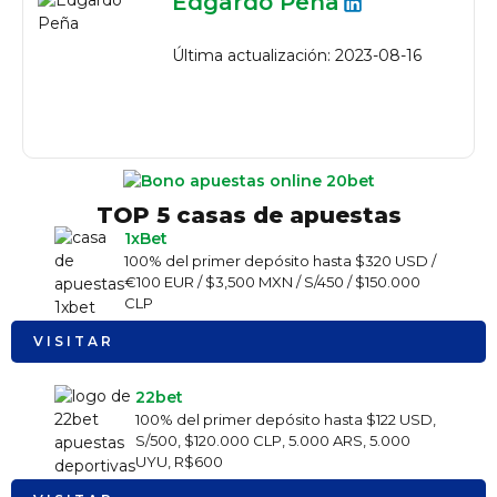
Edgardo Peña
Última actualización: 2023-08-16
TOP 5 casas de apuestas
1xBet
100% del primer depósito hasta $320 USD /
€100 EUR / $3,500 MXN / S/450 / $150.000
CLP
VISITAR
22bet
100% del primer depósito hasta $122 USD,
S/500, $120.000 CLP, 5.000 ARS, 5.000
UYU, R$600