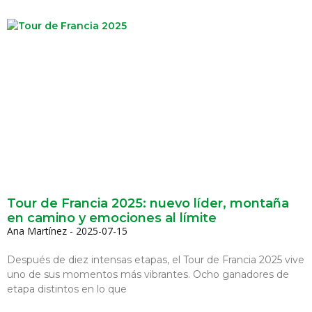
Tour de Francia 2025: nuevo líder, montaña
en camino y emociones al límite
Ana Martínez
2025-07-15
Después de diez intensas etapas, el Tour de Francia 2025 vive
uno de sus momentos más vibrantes. Ocho ganadores de
etapa distintos en lo que