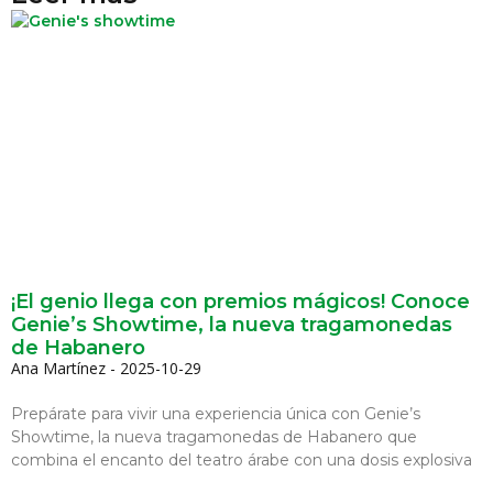
¡El genio llega con premios mágicos! Conoce
Genie’s Showtime, la nueva tragamonedas
de Habanero
Ana Martínez
2025-10-29
Prepárate para vivir una experiencia única con Genie’s
Showtime, la nueva tragamonedas de Habanero que
combina el encanto del teatro árabe con una dosis explosiva