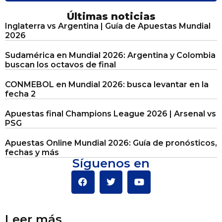
Últimas noticias
Inglaterra vs Argentina | Guía de Apuestas Mundial
2026
Sudamérica en Mundial 2026: Argentina y Colombia
buscan los octavos de final
CONMEBOL en Mundial 2026: busca levantar en la
fecha 2
Apuestas final Champions League 2026 | Arsenal vs
PSG
Apuestas Online Mundial 2026: Guía de pronósticos,
fechas y más
Síguenos en
Leer más