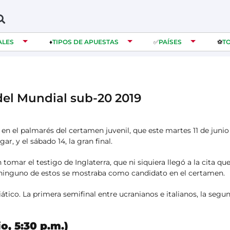
ALES
♦️
TIPOS DE APUESTAS
✅
PAÍSES
️⚽️
T
del Mundial sub-20 2019
en el palmarés del certamen juvenil, que este martes 11 de junio
gar, y el sábado 14, la gran final.
tomar el testigo de Inglaterra, que ni siquiera llegó a la cita que
 ninguno de estos se mostraba como candidato en el certamen.
tico. La primera semifinal entre ucranianos e italianos, la segun
io, 5:30 p.m.)