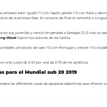
empezó bien: igualó 1-1 con Japón, perdió 1-0 con Italia y derro
eros de la primera fase. En octavos de final le remontó a Urugua
a en sus juveniles y venció en penales a Senegal (3-2) tras un pa
Young-Wook
fueron los autores de los tantos.
unidades, producto de caer 1-0 con Portugal y vencer 1-0 a Sudáfr
on una cuota de 2.40 por una de 2.70 de los asiáticos.
as para el Mundial sub 20 2019
sobre las diferentes casas de apuestas deportivas que ofrecen va