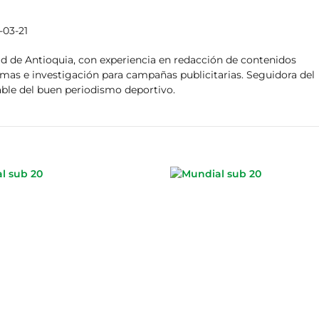
-03-21
ad de Antioquia, con experiencia en redacción de contenidos
emas e investigación para campañas publicitarias. Seguidora del
able del buen periodismo deportivo.