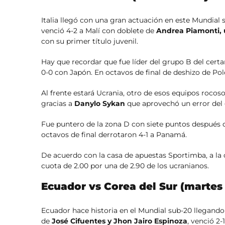
Italia llegó con una gran actuación en este Mundial s
venció 4-2 a Malí con doblete de
Andrea Piamonti, 
con su primer título juvenil.
Hay que recordar que fue líder del grupo B del certa
0-0 con Japón. En octavos de final de deshizo de Polon
Al frente estará Ucrania, otro de esos equipos rocosos
gracias a
Danylo Sykan
que aprovechó un error del 
Fue puntero de la zona D con siete puntos después de 
octavos de final derrotaron 4-1 a Panamá.
De acuerdo con la casa de apuestas Sportimba, a l
cuota de 2.00 por una de 2.90 de los ucranianos.
Ecuador vs Corea del Sur (martes 1
Ecuador hace historia en el Mundial sub-20 llegando
de
José Cifuentes y Jhon Jairo Espinoza
, venció 2-