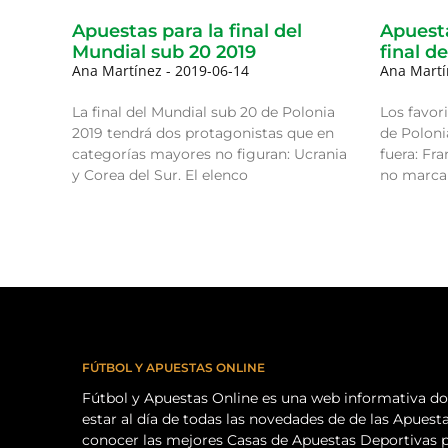
Apuestas para la final del
Apuesta
Mundial sub 20 2019
final d
Ana Martínez
2019-06-14
Ana Mart
La final del Mundial sub 20 de Polonia
Los favor
2019 tendrá dos protagonistas que en
de Poloni
categorías mayores no figuran: Ucrania
fuera: Fr
y Corea del Sur. El elenco
no marca
FÚTBOL Y APUESTAS ONLINE
Fútbol y Apuestas Online es una web informativa d
estar al día de todas las novedades de de las Apuest
conocer las mejores Casas de Apuestas Deportivas 