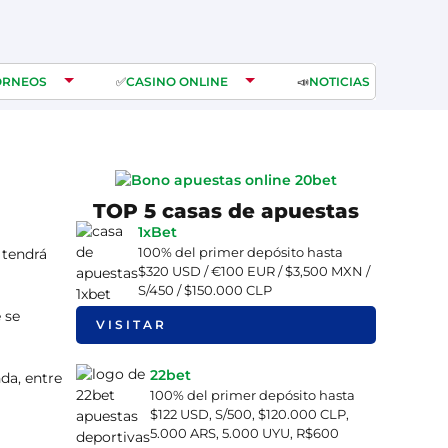
ORNEOS
✅
CASINO ONLINE
📣
NOTICIAS
TOP 5 casas de apuestas
1xBet
100% del primer depósito hasta
 tendrá
$320 USD / €100 EUR / $3,500 MXN /
S/450 / $150.000 CLP
 se
VISITAR
22bet
da, entre
100% del primer depósito hasta
$122 USD, S/500, $120.000 CLP,
5.000 ARS, 5.000 UYU, R$600