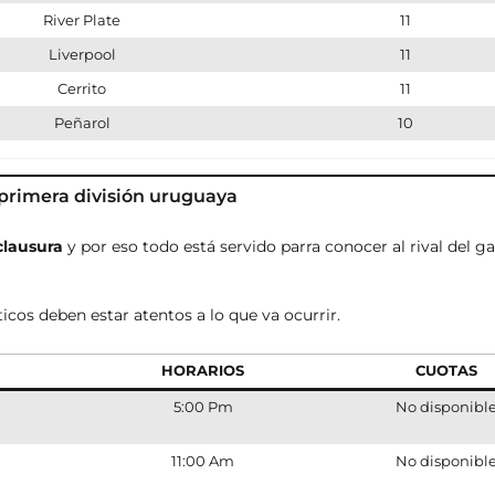
River Plate
11
Liverpool
11
Cerrito
11
Peñarol
10
 primera división uruguaya
clausura
y por eso todo está servido parra conocer al rival del g
ticos deben estar atentos a lo que va ocurrir.
HORARIOS
CUOTAS
5:00 Pm
No disponibl
11:00 Am
No disponibl