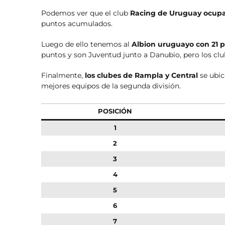
Podemos ver que el club
Racing de Uruguay ocupa 
puntos acumulados.
Luego de ello tenemos al
Albion uruguayo con 21 
puntos y son Juventud junto a Danubio, pero los cl
Finalmente,
los clubes de Rampla y Central
se ubi
mejores equipos de la segunda división.
POSICIÓN
1
2
3
4
5
6
7