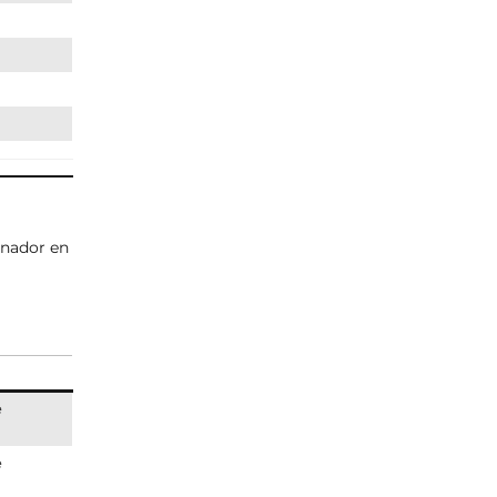
anador en
e
e