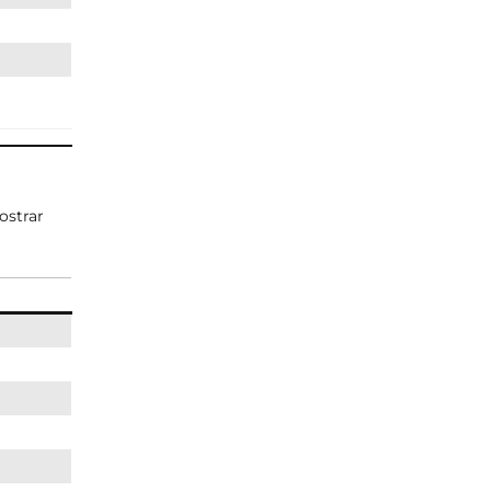
ostrar