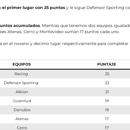
el primer lugar con 25 puntos
y le sigue Defensor Sporting c
puntos acumulados
. Mientras que tenemos dos equipos igualad
ubes Atenas, Cerro y Montevideo suman 17 puntos cada uno.
ca en el noveno y decimo lugar respectivamente para completar a
EQUIPOS
PUNTAJE
Racing
25
Defensor Sporting
23
Albion
21
Juventud
19
Danubio
19
Atenas
17
Cerro
17