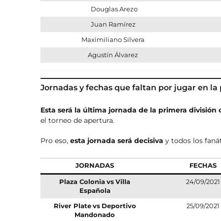
Douglas Arezo
Juan Ramírez
Maximiliano Silvera
Agustín Álvarez
Jornadas y fechas que faltan por jugar en la
Esta será la última jornada de la primera división 
el torneo de apertura.
Pro eso,
esta jornada será decisiva
y todos los faná
JORNADAS
FECHAS
Plaza Colonia
vs
Villa
24/09/2021
Española
River Plate
vs
Deportivo
25/09/2021
Mandonado