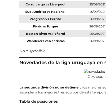
Cerro Largo
vs
Liverpool
25/09/2021
Sud América
vs
Nacional
25/09/2021
Progreso
vs Cerrito
26/09/2021
Fénix
vs
Torque
26/09/2021
Boston River
vs
Peñarol
26/09/2021
Wanderers
vs
Rentistas
26/09/2021
No disponible
Novedades de la liga uruguaya en s
Cortesía 
La segunda división no se detiene
y los mejores eq
ascender a los mejores tres equipos de esta tempor
Tabla de posiciones