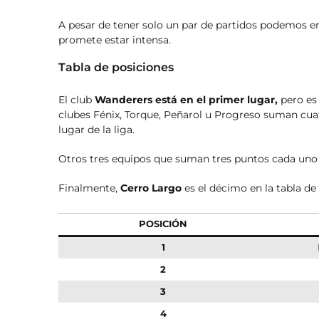
A pesar de tener solo un par de partidos podemos 
promete estar intensa.
Tabla de posiciones
El club
Wanderers está en el primer lugar,
pero es 
clubes Fénix, Torque, Peñarol u Progreso suman cuat
lugar de la liga.
Otros tres equipos que suman tres puntos cada un
Finalmente,
Cerro Largo
es el décimo en la tabla de
POSICIÓN
1
2
3
4