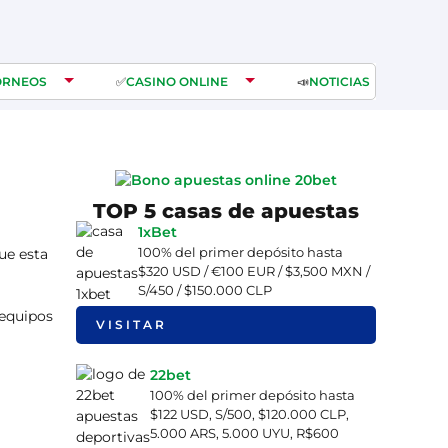
ORNEOS
✅
CASINO ONLINE
📣
NOTICIAS
TOP 5 casas de apuestas
1xBet
100% del primer depósito hasta
ue esta
$320 USD / €100 EUR / $3,500 MXN /
S/450 / $150.000 CLP
 equipos
VISITAR
22bet
100% del primer depósito hasta
$122 USD, S/500, $120.000 CLP,
5.000 ARS, 5.000 UYU, R$600