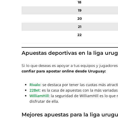
18
19
20
21
22
Apuestas deportivas en la liga uru
Si lo que deseas es apoyar a tus equipos y jugadores
confiar para apostar online desde Uruguay:
Rivalo
: se destaca por tener las cuotas más atrac
22Bet
: es la casa de apuestas con la más variad
WilliamHill
: la seguridad de WilliamHill es lo que
disfrutar de ella.
Mejores apuestas para la liga urug