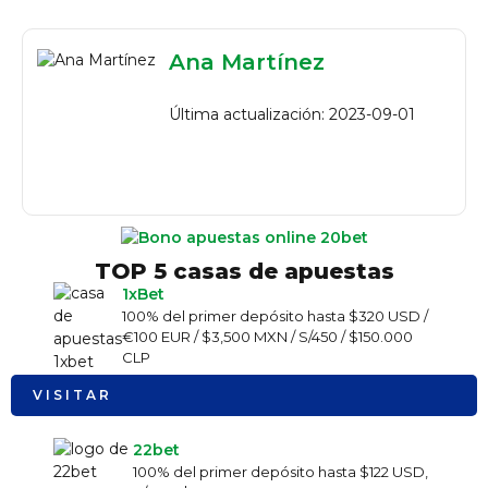
Ana Martínez
Última actualización: 2023-09-01
TOP 5 casas de apuestas
1xBet
100% del primer depósito hasta $320 USD /
€100 EUR / $3,500 MXN / S/450 / $150.000
CLP
VISITAR
22bet
100% del primer depósito hasta $122 USD,