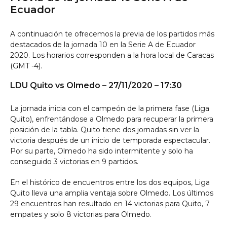
Ecuador
A continuación te ofrecemos la previa de los partidos más
destacados de la jornada 10 en la Serie A de Ecuador
2020. Los horarios corresponden a la hora local de Caracas
(GMT -4).
LDU Quito vs Olmedo – 27/11/2020 – 17:30
La jornada inicia con el campeón de la primera fase (Liga
Quito), enfrentándose a Olmedo para recuperar la primera
posición de la tabla. Quito tiene dos jornadas sin ver la
victoria después de un inicio de temporada espectacular.
Por su parte, Olmedo ha sido intermitente y solo ha
conseguido 3 victorias en 9 partidos.
En el histórico de encuentros entre los dos equipos, Liga
Quito lleva una amplia ventaja sobre Olmedo. Los últimos
29 encuentros han resultado en 14 victorias para Quito, 7
empates y solo 8 victorias para Olmedo.