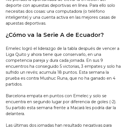
deporte con apuestas deportivas en línea. Para ello solo
necesitas dos cosas: una computadora (o teléfono
inteligente) y una cuenta activa en las mejores casas de
apuestas deportivas.
¿Cómo va la Serie A de Ecuador?
Emelec logró el liderazgo de la tabla después de vencer a
Liga Quito y ahora tiene que conservarlo, en una
competencia pareja y dura cada jornada. En sus 9
encuentros ha conseguido 5 victorias, 3 empates y solo ha
sufrido un revés; acumula 18 puntos. Esta semana la
prueba es contra Mushuc Runa, que no ha ganado en 4
partidos.
Barcelona empata en puntos con Emelec y solo se
encuentra en segundo lugar por diferencia de goles (-2).
Su partido esta semana frente a Macará les podría dar la
delantera.
Las últimas dos jornadas han resultado negativas para