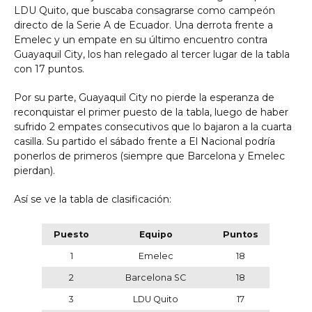
LDU Quito, que buscaba consagrarse como campeón
directo de la Serie A de Ecuador. Una derrota frente a
Emelec y un empate en su último encuentro contra
Guayaquil City, los han relegado al tercer lugar de la tabla
con 17 puntos.
Por su parte, Guayaquil City no pierde la esperanza de
reconquistar el primer puesto de la tabla, luego de haber
sufrido 2 empates consecutivos que lo bajaron a la cuarta
casilla. Su partido el sábado frente a El Nacional podría
ponerlos de primeros (siempre que Barcelona y Emelec
pierdan).
Así se ve la tabla de clasificación:
Puesto
Equipo
Puntos
1
Emelec
18
2
Barcelona SC
18
3
LDU Quito
17