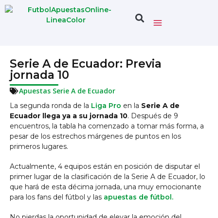
Serie A de Ecuador: Previa
jornada 10
Apuestas Serie A de Ecuador
La segunda ronda de la
Liga Pro
en la
Serie A de
Ecuador llega ya a su jornada 10
. Después de 9
encuentros, la tabla ha comenzado a tomar más forma, a
pesar de los estrechos márgenes de puntos en los
primeros lugares.
Actualmente, 4 equipos están en posición de disputar el
primer lugar de la clasificación de la Serie A de Ecuador, lo
que hará de esta décima jornada, una muy emocionante
para los fans del fútbol y las
apuestas de fútbol.
No pierdas la oportunidad de elevar la emoción del