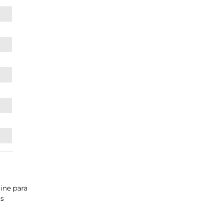
ine para
os