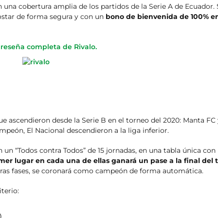
na cobertura amplia de los partidos de la Serie A de Ecuador. 
postar de forma segura y con un
bono de bienvenida de 100% e
a
reseña completa de Rivalo.
e ascendieron desde la Serie B en el torneo del 2020: Manta FC 
peón, El Nacional descendieron a la liga inferior.
n un “Todos contra Todos” de 15 jornadas, en una tabla única con 
mer lugar en cada una de ellas ganará un pase a la final del 
eras fases, se coronará como campeón de forma automática.
terio:
)