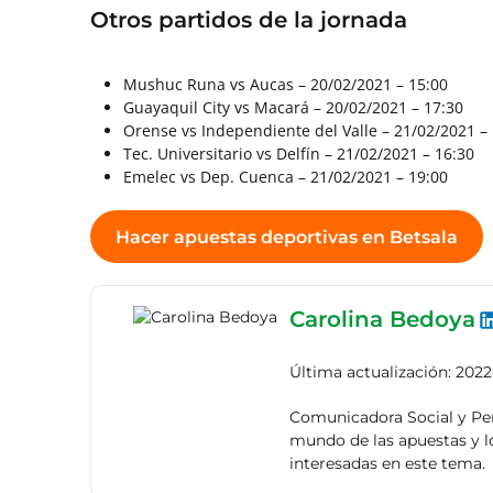
Otros partidos de la jornada
Mushuc Runa vs Aucas – 20/02/2021 – 15:00
Guayaquil City vs Macará – 20/02/2021 – 17:30
Orense vs Independiente del Valle – 21/02/2021 –
Tec. Universitario vs Delfín – 21/02/2021 – 16:30
Emelec vs Dep. Cuenca – 21/02/2021 – 19:00
Hacer apuestas deportivas en Betsala
Carolina Bedoya
Última actualización: 202
Comunicadora Social y Peri
mundo de las apuestas y lo
interesadas en este tema.