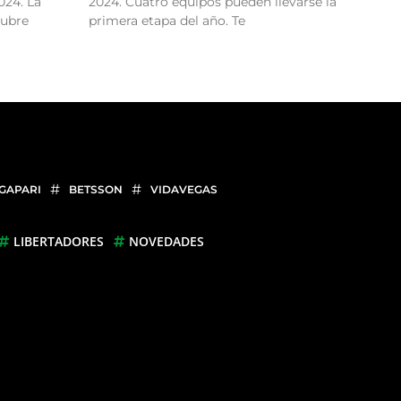
024. La
2024. Cuatro equipos pueden llevarse la
tubre
primera etapa del año. Te
GAPARI
BETSSON
VIDAVEGAS
LIBERTADORES
NOVEDADES