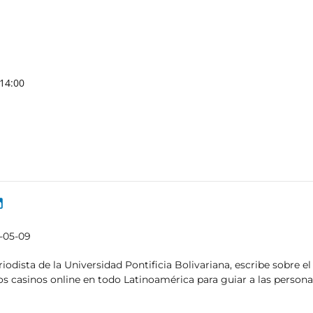
 14:00
2-05-09
odista de la Universidad Pontificia Bolivariana, escribe sobre el
s casinos online en todo Latinoamérica para guiar a las persona