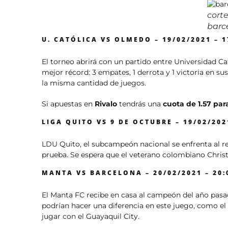
corte
barc
U. CATÓLICA VS OLMEDO – 19/02/2021 – 1
El torneo abrirá con un partido entre Universidad 
mejor récord: 3 empates, 1 derrota y 1 victoria en 
la misma cantidad de juegos.
Si apuestas en
Rivalo
tendrás una
cuota de 1.57 para
LIGA QUITO VS 9 DE OCTUBRE – 19/02/2021
LDU Quito, el subcampeón nacional se enfrenta al re
prueba. Se espera que el veterano colombiano Christi
MANTA VS BARCELONA – 20/02/2021 – 20:
El Manta FC recibe en casa al campeón del año pasa
podrían hacer una diferencia en este juego, como el
jugar con el Guayaquil City.