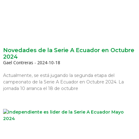
Novedades de la Serie A Ecuador en Octubre
2024
Gael Contreras
2024-10-18
Actualmente, se está jugando la segunda etapa del
campeonato de la Serie A Ecuador en Octubre 2024. La
jornada 10 arranca el 18 de octubre