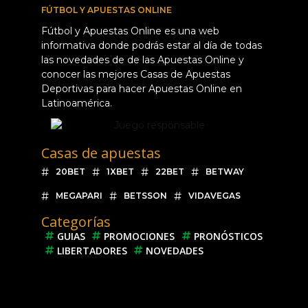
FÚTBOL Y APUESTAS ONLINE
Fútbol y Apuestas Online es una web
informativa donde podrás estar al día de todas
las novedades de de las Apuestas Online y
conocer las mejores Casas de Apuestas
Deportivas para hacer Apuestas Online en
Latinoamérica.
Casas de apuestas
20BET
1XBET
22BET
BETWAY
MEGAPARI
BETSSON
VIDAVEGAS
Categorías
GUIAS
PROMOCIONES
PRONÓSTICOS
LIBERTADORES
NOVEDADES