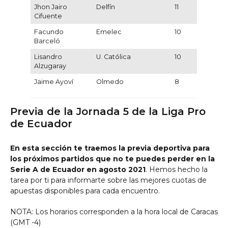
Jhon Jairo
Delfín
11
Cifuente
Facundo
Emelec
10
Barceló
Lisandro
U. Católica
10
Alzugaray
Jaime Ayoví
Olmedo
8
Previa de la Jornada 5 de la Liga Pro
de Ecuador
En esta sección te traemos la previa deportiva para
los próximos partidos que no te puedes perder en la
Serie A de Ecuador en agosto 2021
. Hemos hecho la
tarea por ti para informarte sobre las mejores cuotas de
apuestas disponibles para cada encuentro.
NOTA: Los horarios corresponden a la hora local de Caracas
(GMT -4)