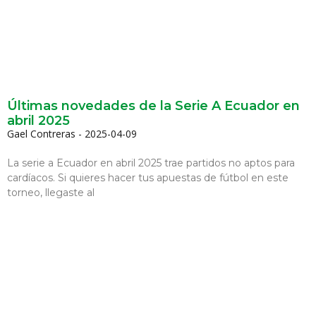
Últimas novedades de la Serie A Ecuador en
abril 2025
Gael Contreras
2025-04-09
La serie a Ecuador en abril 2025 trae partidos no aptos para
cardíacos. Si quieres hacer tus apuestas de fútbol en este
torneo, llegaste al