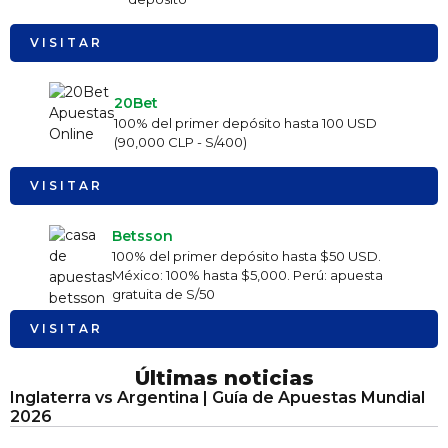
VISITAR
20Bet
100% del primer depósito hasta 100 USD
(90,000 CLP - S/400)
VISITAR
Betsson
100% del primer depósito hasta $50 USD.
México: 100% hasta $5,000. Perú: apuesta
gratuita de S/50
VISITAR
Últimas noticias
Inglaterra vs Argentina | Guía de Apuestas Mundial
2026