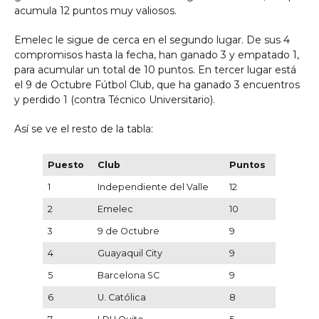
acumula 12 puntos muy valiosos.
Emelec le sigue de cerca en el segundo lugar. De sus 4
compromisos hasta la fecha, han ganado 3 y empatado 1,
para acumular un total de 10 puntos. En tercer lugar está
el 9 de Octubre Fútbol Club, que ha ganado 3 encuentros
y perdido 1 (contra Técnico Universitario).
Así se ve el resto de la tabla:
Puesto
Club
Puntos
1
Independiente del Valle
12
2
Emelec
10
3
9 de Octubre
9
4
Guayaquil City
9
5
Barcelona SC
9
6
U. Católica
8