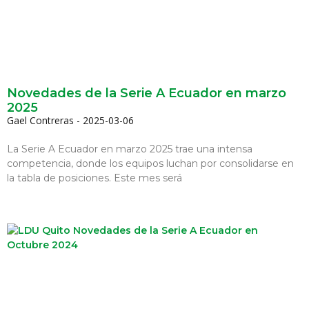
Novedades de la Serie A Ecuador en marzo
2025
Gael Contreras
2025-03-06
La Serie A Ecuador en marzo 2025 trae una intensa
competencia, donde los equipos luchan por consolidarse en
la tabla de posiciones. Este mes será