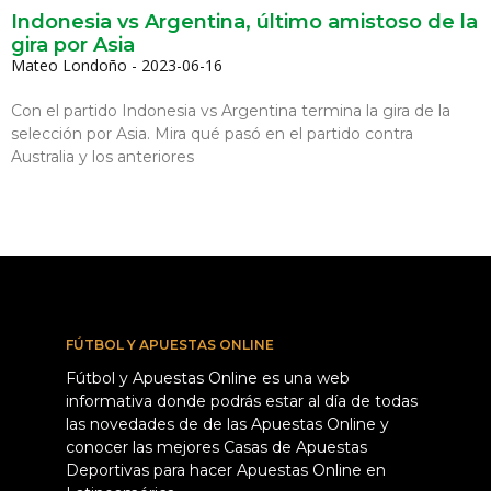
Indonesia vs Argentina, último amistoso de la
gira por Asia
Mateo Londoño
2023-06-16
Con el partido Indonesia vs Argentina termina la gira de la
selección por Asia. Mira qué pasó en el partido contra
Australia y los anteriores
FÚTBOL Y APUESTAS ONLINE
Fútbol y Apuestas Online es una web
informativa donde podrás estar al día de todas
las novedades de de las Apuestas Online y
conocer las mejores Casas de Apuestas
Deportivas para hacer Apuestas Online en