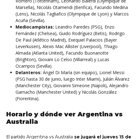
Romero (Tottenham), Leonardo Balerdi (Olympique de
Marsella), Nicolás Otamendi (Benfica), Facundo Medina
(Lens), Nicolás Tagliafico (Olympique de Lyon) y Marcos
Acuña (Sevilla).
Mediocampistas:
Leandro Paredes (PSG), Enzo
Fernández (Chelsea), Guido Rodríguez (Betis), Rodrigo
De Paul (Atlético Madrid), Exequiel Palacios (Bayer
Leverkusen), Alexis Mac Allister (Liverpool), Thiago
Almada (Atlanta United), Facundo Buonanotte
(Brighton), Giovani Lo Celso (Villarreal) y Lucas
Ocampos (Sevilla).
Delanteros:
Ángel Di María (sin equipo), Lionel Messi
(PSG hasta 30 de junio, luego Inter Miami), Julián Álvarez
(Manchester City), Giovanni Simeone (Napoli), Alejandro
Garnacho (Manchester United) y Nicolás González
(Fiorentina).
Horario y dónde ver Argentina vs
Australia
El partido
Argentina vs Australia
se jugará el jueves 15 de