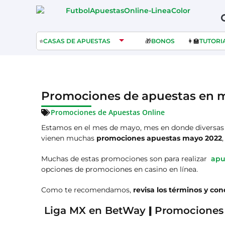
⭐
CASAS DE APUESTAS
🎁
BONOS
👩‍🏫
TUTORI
Promociones de apuestas en 
Promociones de Apuestas Online
Estamos en el mes de mayo, mes en donde diversas li
vienen muchas
promociones apuestas mayo 2022
Muchas de estas promociones son para realizar
apu
opciones de promociones en casino en línea.
Como te recomendamos,
revisa los términos y con
Liga MX en BetWay
|
Promociones