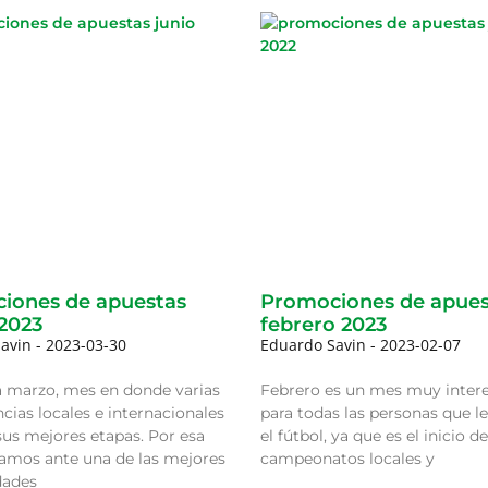
iones de apuestas
Promociones de apues
2023
febrero 2023
Savin
2023-03-30
Eduardo Savin
2023-02-07
 marzo, mes en donde varias
Febrero es un mes muy inter
ias locales e internacionales
para todas las personas que l
sus mejores etapas. Por esa
el fútbol, ya que es el inicio
tamos ante una de las mejores
campeonatos locales y
dades