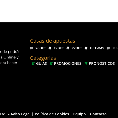
Casas de apuestas
20BET
1XBET
22BET
BETWAY
ME
onde podrás
Categorías
as Online y
para hacer
GUIAS
PROMOCIONES
PRONÓSTICOS
Ltd. –
Aviso Legal
|
Política de Cookies
|
Equipo
|
Contacto