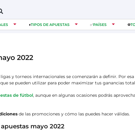
ALES
♦️
TIPOS DE APUESTAS
✅
PAÍSES
️⚽️
T
mayo 2022
gas y torneos internacionales se comenzarán a definir. Por esa 
, que se pueden utilizar para poder maximizar tus ganancias total
estas de fútbol
, aunque en algunas ocasiones podrás aprovech
diciones
de las promociones y cómo las puedes hacer válidas.
 apuestas mayo 2022