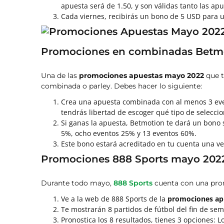
apuesta será de 1.50, y son válidas tanto las ap
Cada viernes, recibirás un bono de 5 USD para u
Promociones en combinadas Betm
Una de las
promociones apuestas mayo 2022
que 
combinada o parley. Debes hacer lo siguiente:
Crea una apuesta combinada con al menos 3 eve
tendrás libertad de escoger qué tipo de selecci
Si ganas la apuesta, Betmotion te dará un bono
5%, ocho eventos 25% y 13 eventos 60%.
Este bono estará acreditado en tu cuenta una ve
Promociones 888 Sports mayo 202
Durante todo mayo,
888 Sports
cuenta con una prom
Ve a la web de 888 Sports de la
promociones ap
Te mostrarán 8 partidos de fútbol del fin de sem
Pronostica los 8 resultados, tienes 3 opciones: L