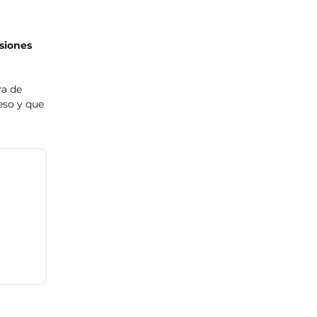
siones
a de
eso y que