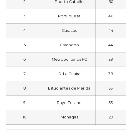
2
Puerto Cabello
60
3
Portuguesa
46
4
Caracas
44
5
Carabobo
44
6
Metropolitanos FC
39
7
D. La Guaira
38
8
Estudiantes de Mérida
33
9
Rayo Zuliano
33
10
Monagas
29