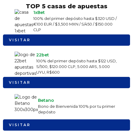
TOP 5 casas de apuestas
1xBet
100% del primer depósito hasta $320 USD /
€100 EUR / $3,500 MXN / S/450 / $150.000
CLP
VISITAR
22bet
100% del primer depósito hasta $122 USD,
S/500, $120.000 CLP, 5.000 ARS, 5.000
UYU, R$600
VISITAR
Betano
Bono de Bienvenida 100% por tu primer
depósito
VISITAR