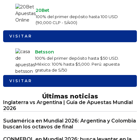
20Bet
100% del primer depósito hasta 100 USD
(90,000 CLP - S/400)
VISITAR
Betsson
100% del primer depósito hasta $50 USD.
México: 100% hasta $5,000. Perú: apuesta
gratuita de S/50
VISITAR
Últimas noticias
Inglaterra vs Argentina | Guía de Apuestas Mundial
2026
Sudamérica en Mundial 2026: Argentina y Colombia
buscan los octavos de final
CONMEBOL en Mundial 2026: busca levantar en la