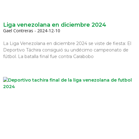
Liga venezolana en diciembre 2024
Gael Contreras
2024-12-10
La Liga Venezolana en diciembre 2024 se viste de fiesta: El
Deportivo Táchira consiguió su undécimo campeonato de
fútbol. La batalla final fue contra Carabobo