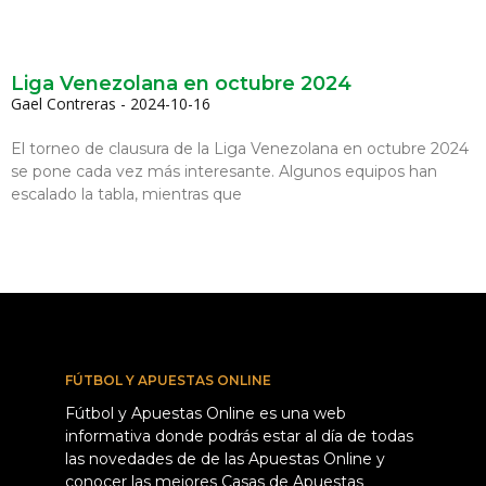
Liga Venezolana en octubre 2024
Gael Contreras
2024-10-16
El torneo de clausura de la Liga Venezolana en octubre 2024
se pone cada vez más interesante. Algunos equipos han
escalado la tabla, mientras que
FÚTBOL Y APUESTAS ONLINE
Fútbol y Apuestas Online es una web
informativa donde podrás estar al día de todas
las novedades de de las Apuestas Online y
conocer las mejores Casas de Apuestas