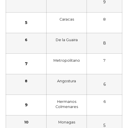
9
Caracas
8
5
6
De la Guaira
8
Metropolitano
7
7
8
Angostura
6
Hermanos
6
9
Colmenares
10
Monagas
5