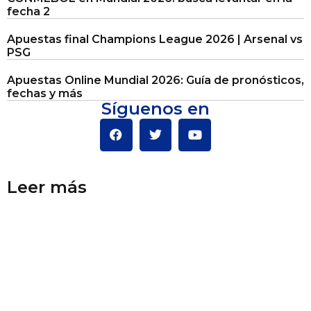
fecha 2
Apuestas final Champions League 2026 | Arsenal vs
PSG
Apuestas Online Mundial 2026: Guía de pronósticos,
fechas y más
Síguenos en
Leer más