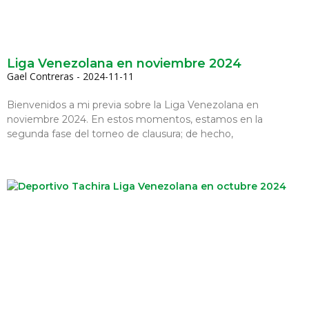
Liga Venezolana en noviembre 2024
Gael Contreras
2024-11-11
Bienvenidos a mi previa sobre la Liga Venezolana en
noviembre 2024. En estos momentos, estamos en la
segunda fase del torneo de clausura; de hecho,