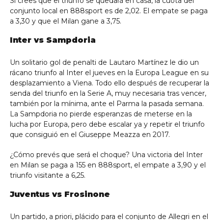
Si crees que el triunfo se quedará en casa, la cuota del
conjunto local en 888sport es de 2,02. El empate se paga
a 3,30 y que el Milan gane a 3,75.
Inter vs Sampdoria
Un solitario gol de penalti de Lautaro Martínez le dio un
rácano triunfo al Inter el jueves en la Europa League en su
desplazamiento a Viena. Todo ello después de recuperar la
senda del triunfo en la Serie A, muy necesaria tras vencer,
también por la mínima, ante el Parma la pasada semana.
La Sampdoria no pierde esperanzas de meterse en la
lucha por Europa, pero debe escalar ya y repetir el triunfo
que consiguió en el Giuseppe Meazza en 2017.
¿Cómo prevés que será el choque? Una victoria del Inter
en Milan se paga a 155 en 888sport, el empate a 3,90 y el
triunfo visitante a 6,25.
Juventus vs Frosinone
Un partido, a priori, plácido para el conjunto de Allegri en el