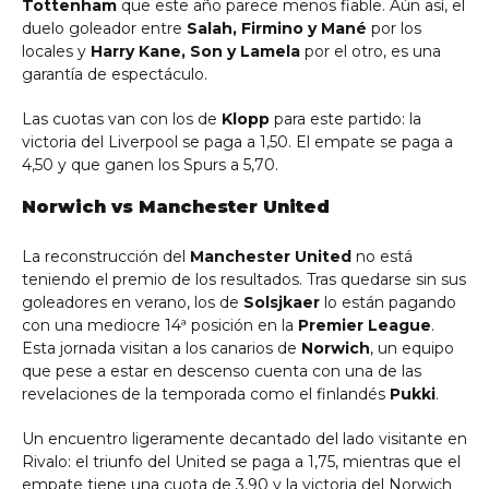
Tottenham
que este año parece menos fiable. Aún así, el
duelo goleador entre
Salah, Firmino y Mané
por los
locales y
Harry Kane, Son y Lamela
por el otro, es una
garantía de espectáculo.
Las cuotas van con los de
Klopp
para este partido: la
victoria del Liverpool se paga a 1,50. El empate se paga a
4,50 y que ganen los Spurs a 5,70.
Norwich vs Manchester United
La reconstrucción del
Manchester United
no está
teniendo el premio de los resultados. Tras quedarse sin sus
goleadores en verano, los de
Solsjkaer
lo están pagando
con una mediocre 14ª posición en la
Premier League
.
Esta jornada visitan a los canarios de
Norwich
, un equipo
que pese a estar en descenso cuenta con una de las
revelaciones de la temporada como el finlandés
Pukki
.
Un encuentro ligeramente decantado del lado visitante en
Rivalo: el triunfo del United se paga a 1,75, mientras que el
empate tiene una cuota de 3,90 y la victoria del Norwich