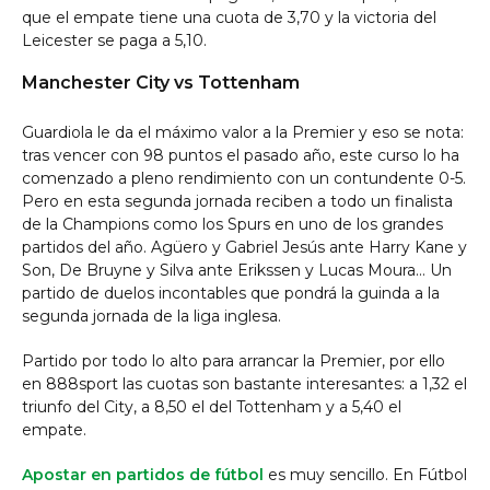
que el empate tiene una cuota de 3,70 y la victoria del
Leicester se paga a 5,10.
Manchester City vs Tottenham
Guardiola le da el máximo valor a la Premier y eso se nota:
tras vencer con 98 puntos el pasado año, este curso lo ha
comenzado a pleno rendimiento con un contundente 0-5.
Pero en esta segunda jornada reciben a todo un finalista
de la Champions como los Spurs en uno de los grandes
partidos del año. Agüero y Gabriel Jesús ante Harry Kane y
Son, De Bruyne y Silva ante Erikssen y Lucas Moura… Un
partido de duelos incontables que pondrá la guinda a la
segunda jornada de la liga inglesa.
Partido por todo lo alto para arrancar la Premier, por ello
en 888sport las cuotas son bastante interesantes: a 1,32 el
triunfo del City, a 8,50 el del Tottenham y a 5,40 el
empate.
Apostar en partidos de fútbol
es muy sencillo. En Fútbol