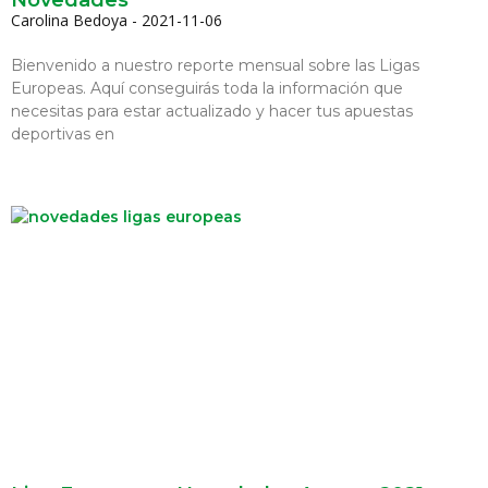
Carolina Bedoya
2021-11-06
Bienvenido a nuestro reporte mensual sobre las Ligas
Europeas. Aquí conseguirás toda la información que
necesitas para estar actualizado y hacer tus apuestas
deportivas en