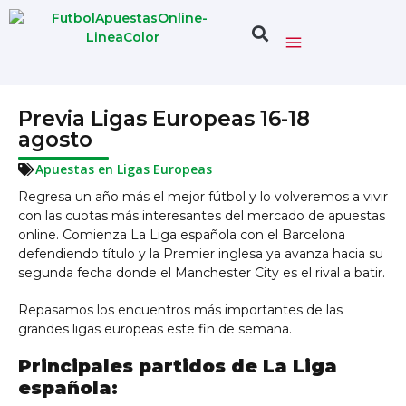
Previa Ligas Europeas 16-18
agosto
Apuestas en Ligas Europeas
Regresa un año más el mejor fútbol y lo volveremos a vivir
con las cuotas más interesantes del mercado de apuestas
online. Comienza La Liga española con el Barcelona
defendiendo título y la Premier inglesa ya avanza hacia su
segunda fecha donde el Manchester City es el rival a batir.
Repasamos los encuentros más importantes de las
grandes ligas europeas este fin de semana.
Principales partidos de La Liga
española: