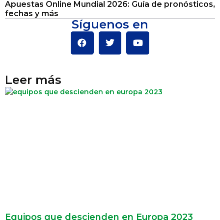
Apuestas Online Mundial 2026: Guía de pronósticos,
fechas y más
Síguenos en
Leer más
Equipos que descienden en Europa 2023