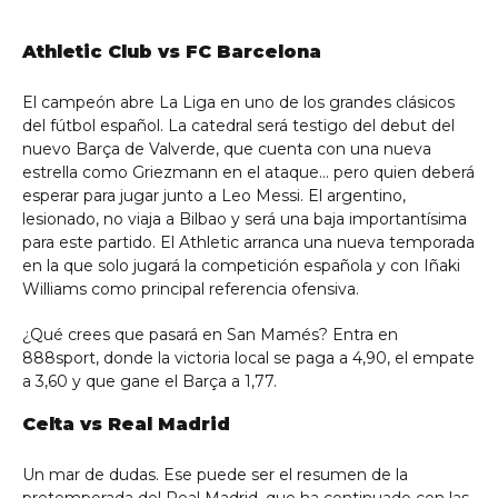
Athletic Club vs FC Barcelona
El campeón abre La Liga en uno de los grandes clásicos
del fútbol español. La catedral será testigo del debut del
nuevo Barça de Valverde, que cuenta con una nueva
estrella como Griezmann en el ataque… pero quien deberá
esperar para jugar junto a Leo Messi. El argentino,
lesionado, no viaja a Bilbao y será una baja importantísima
para este partido. El Athletic arranca una nueva temporada
en la que solo jugará la competición española y con Iñaki
Williams como principal referencia ofensiva.
¿Qué crees que pasará en San Mamés? Entra en
888sport, donde la victoria local se paga a 4,90, el empate
a 3,60 y que gane el Barça a 1,77.
Celta vs Real Madrid
Un mar de dudas. Ese puede ser el resumen de la