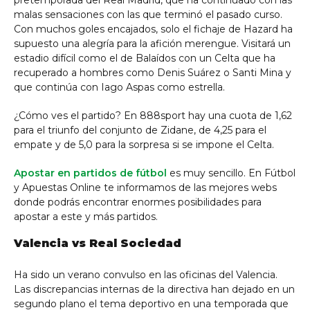
pretemporada del Real Madrid, que ha continuado con las
malas sensaciones con las que terminó el pasado curso.
Con muchos goles encajados, solo el fichaje de Hazard ha
supuesto una alegría para la afición merengue. Visitará un
estadio difícil como el de Balaídos con un Celta que ha
recuperado a hombres como Denis Suárez o Santi Mina y
que continúa con Iago Aspas como estrella.
¿Cómo ves el partido? En 888sport hay una cuota de 1,62
para el triunfo del conjunto de Zidane, de 4,25 para el
empate y de 5,0 para la sorpresa si se impone el Celta.
Apostar en partidos de fútbol
es muy sencillo. En Fútbol
y Apuestas Online te informamos de las mejores webs
donde podrás encontrar enormes posibilidades para
apostar a este y más partidos.
Valencia vs Real Sociedad
Ha sido un verano convulso en las oficinas del Valencia.
Las discrepancias internas de la directiva han dejado en un
segundo plano el tema deportivo en una temporada que