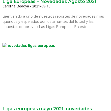
Liga Europeas – Novedades Agosto 2021
Carolina Bedoya
2021-08-13
Bienvenido a uno de nuestros reportes de novedades más
queridos y esperados por los amantes del fútbol y las
apuestas deportivas: Las Ligas Europeas. En este
Ligas europeas mayo 2021: novedades