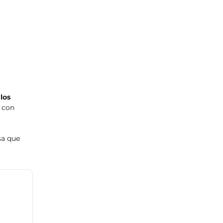
los
 con
sa que