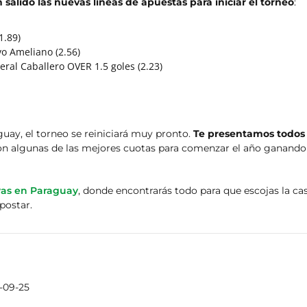
 salido las nuevas líneas de apuestas para iniciar el torneo
:
1.89)
vo Ameliano (2.56)
eral Caballero OVER 1.5 goles (2.23)
uay, el torneo se reiniciará muy pronto.
Te presentamos todos 
con algunas de las mejores cuotas para comenzar el año ganando
vas en Paraguay
, donde encontrarás todo para que escojas la ca
postar.
3-09-25