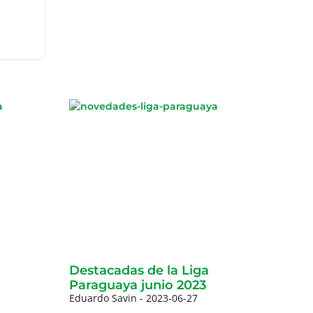
Destacadas de la Liga
Paraguaya junio 2023
Eduardo Savin
2023-06-27