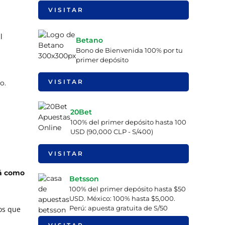
VISITAR
l
Betano
Bono de Bienvenida 100% por tu
primer depósito
VISITAR
o.
20Bet
100% del primer depósito hasta 100
USD (90,000 CLP - S/400)
VISITAR
á como
Betsson
100% del primer depósito hasta $50
USD. México: 100% hasta $5,000.
Perú: apuesta gratuita de S/50
os que