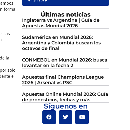
VISITAR
e ambos
en forma
Últimas noticias
Inglaterra vs Argentina | Guía de
Apuestas Mundial 2026
r las
Sudamérica en Mundial 2026:
a
Argentina y Colombia buscan los
octavos de final
de la
CONMEBOL en Mundial 2026: busca
levantar en la fecha 2
por sólo
dente e
Apuestas final Champions League
2026 | Arsenal vs PSG
Apuestas Online Mundial 2026: Guía
de pronósticos, fechas y más
Síguenos en