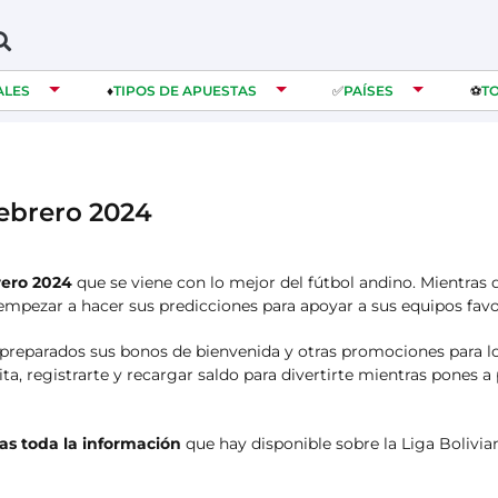
ALES
♦️
TIPOS DE APUESTAS
✅
PAÍSES
️⚽️
T
Febrero 2024
rero 2024
que se viene con lo mejor del fútbol andino. Mientras 
empezar a hacer sus predicciones para apoyar a sus equipos favo
 preparados sus bonos de bienvenida y otras promociones para l
ita, registrarte y recargar saldo para divertirte mientras pones a
as toda la información
que hay disponible sobre la Liga Bolivia