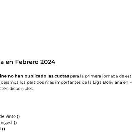
na en Febrero 2024
line no han publicado las cuotas
para la primera jornada de est
e dejamos los partidos más importantes de la Liga Boliviana en 
tén disponibles.
 de Vinto
()
rongest
()
el
()