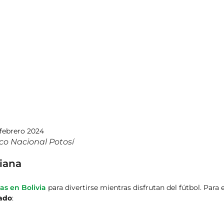
ico Nacional Potosí
iana
as en Bolivia
para divertirse mientras disfrutan del fútbol. Para e
ado
: