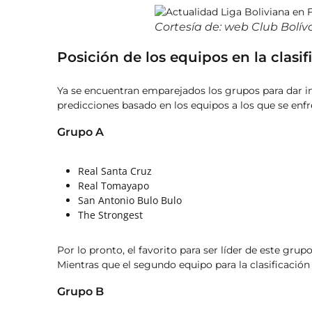
Cortesía de: web Club Bolív
Posición de los equipos en la clasi
Ya se encuentran emparejados los grupos para dar in
predicciones basado en los equipos a los que se enfre
Grupo A
Real Santa Cruz
Real Tomayapo
San Antonio Bulo Bulo
The Strongest
Por lo pronto, el favorito para ser líder de este grup
Mientras que el segundo equipo para la clasificación
Grupo B