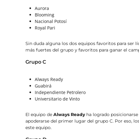
Aurora
Blooming
Nacional Potosí
Royal Pari
Sin duda alguna los dos equipos favoritos para ser l
más fuertes del grupo y favoritos para ganar el ca
Grupo C
Always Ready
Guabirá
Independiente Petrolero
Universitario de Vinto
El equipo de
Always Ready
ha logrado posicionarse 
apoderarse del primer lugar del grupo C. Por eso, l
este equipo.