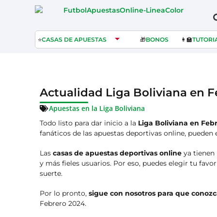
⭐
CASAS DE APUESTAS
🎁
BONOS
👩‍🏫
TUTORI
Actualidad Liga Boliviana en 
Apuestas en la Liga Boliviana
Todo listo para dar inicio a la
Liga Boliviana en Feb
fanáticos de las apuestas deportivas online, pueden 
Las
casas de apuestas deportivas online
ya tienen
y más fieles usuarios. Por eso, puedes elegir tu favor
suerte.
Por lo pronto,
sigue con nosotros para que conozc
Febrero 2024.