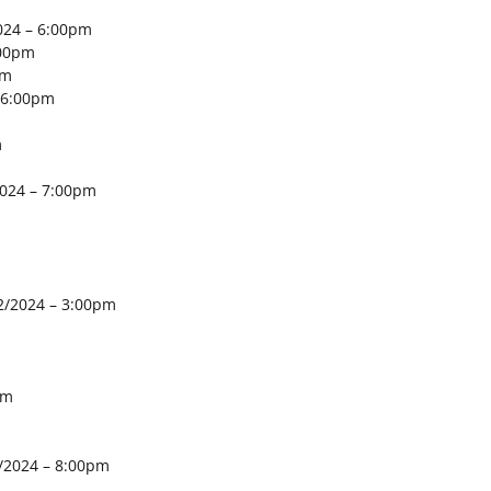
024 – 6:00pm
:00pm
pm
– 6:00pm
m
2024 – 7:00pm
02/2024 – 3:00pm
pm
m
2/2024 – 8:00pm