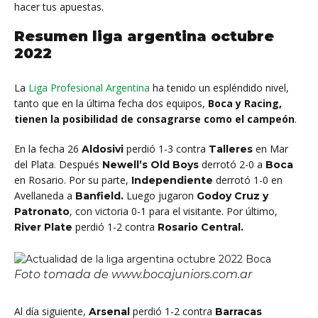
hacer tus apuestas.
Resumen liga argentina octubre
2022
La
Liga Profesional Argentina
ha tenido un espléndido nivel,
tanto que en la última fecha dos equipos,
Boca y Racing,
tienen la posibilidad de consagrarse como el campeón
.
En la fecha 26
perdió 1-3 contra
en Mar
Aldosivi
Talleres
del Plata
Después
derrotó 2-0 a
.
Newell’s Old Boys
Boca
en Rosario. Por su parte,
derrotó 1-0 en
Independiente
Avellaneda a
Luego jugaron
Banfield.
Godoy Cruz y
, con victoria 0-1 para el visitante. Por último,
Patronato
perdió 1-2 contra
River Plate
Rosario Central.
Foto tomada de www.bocajuniors.com.ar
Al día siguiente,
perdió 1-2 contra
Arsenal
Barracas