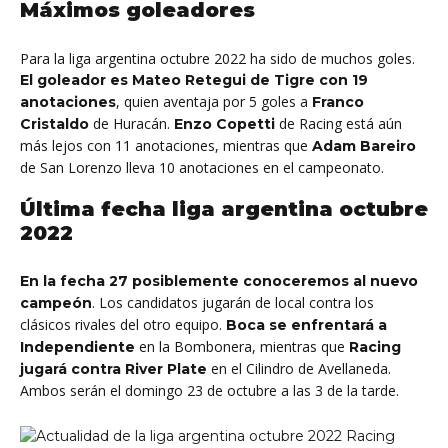
Máximos goleadores
Para la liga argentina octubre 2022 ha sido de muchos goles.
El goleador es Mateo Retegui de Tigre con 19
, quien aventaja por 5 goles a
anotaciones
Franco
de Huracán.
de Racing está aún
Cristaldo
Enzo Copetti
más lejos con 11 anotaciones, mientras que
Adam Bareiro
de San Lorenzo lleva 10 anotaciones en el campeonato.
Última fecha liga argentina octubre
2022
En la fecha 27 posiblemente conoceremos al nuevo
. Los candidatos jugarán de local contra los
campeón
clásicos rivales del otro equipo.
Boca se enfrentará a
en la Bombonera, mientras que
Independiente
Racing
en el Cilindro de Avellaneda.
jugará contra River Plate
Ambos serán el domingo 23 de octubre a las 3 de la tarde.