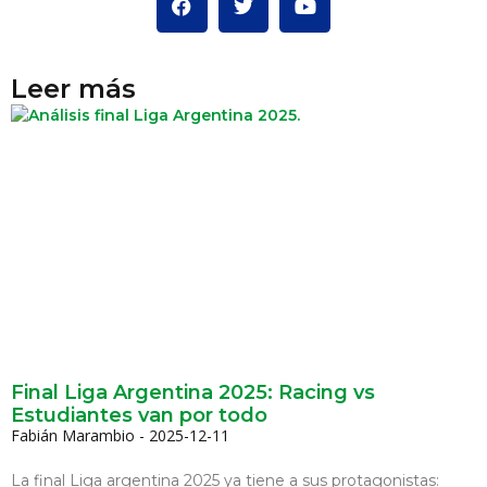
Leer más
Final Liga Argentina 2025: Racing vs
Estudiantes van por todo
Fabián Marambio
2025-12-11
La final Liga argentina 2025 ya tiene a sus protagonistas: