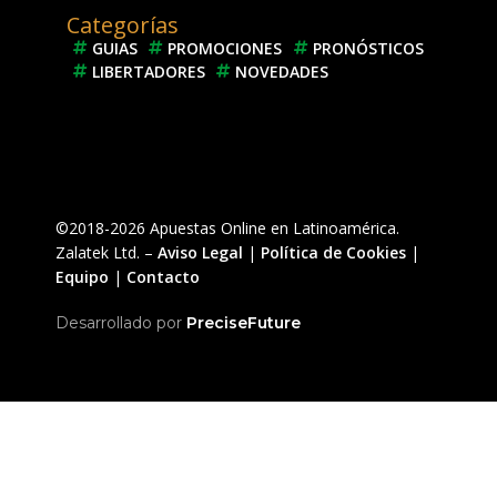
Categorías
GUIAS
PROMOCIONES
PRONÓSTICOS
LIBERTADORES
NOVEDADES
©2018-2026 Apuestas Online en Latinoamérica.
Zalatek Ltd. –
Aviso Legal
|
Política de Cookies
|
Equipo
|
Contacto
Desarrollado por
PreciseFuture