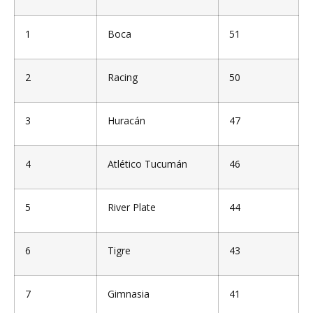
1
Boca
51
2
Racing
50
3
Huracán
47
4
Atlético Tucumán
46
5
River Plate
44
6
Tigre
43
7
Gimnasia
41