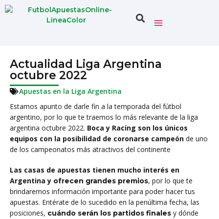
Actualidad Liga Argentina
octubre 2022
Apuestas en la Liga Argentina
Estamos apunto de darle fin a la temporada del fútbol
argentino, por lo que te traemos lo más relevante de la liga
argentina octubre 2022.
Boca y Racing son los únicos
equipos con la posibilidad de coronarse campeón
de uno
de los campeonatos más atractivos del continente
Las casas de apuestas tienen mucho interés en
Argentina y
, por lo que te
ofrecen grandes premios
brindaremos información importante para poder hacer tus
apuestas
Entérate de lo sucedido en la penúltima fecha, las
.
posiciones,
y dónde
cuándo serán los partidos finales