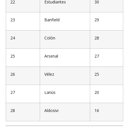
22
Estudiantes
30
23
Banfield
29
24
Colón
28
25
Arsenal
27
26
Vélez
25
27
Lanús
20
28
Aldosivi
16