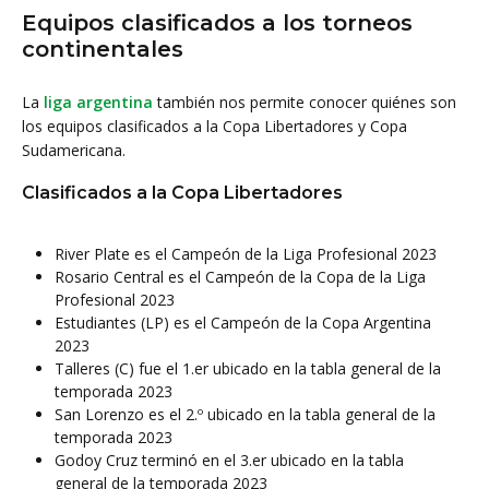
Equipos clasificados a los torneos
continentales
La
liga argentina
también nos permite conocer quiénes son
los equipos clasificados a la Copa Libertadores y Copa
Sudamericana.
Clasificados a la Copa Libertadores
River Plate es el Campeón de la Liga Profesional 2023
Rosario Central es el Campeón de la Copa de la Liga
Profesional 2023
Estudiantes (LP) es el Campeón de la Copa Argentina
2023
Talleres (C) fue el 1.er ubicado en la tabla general de la
temporada 2023
San Lorenzo es el 2.º ubicado en la tabla general de la
temporada 2023
Godoy Cruz terminó en el 3.er ubicado en la tabla
general de la temporada 2023