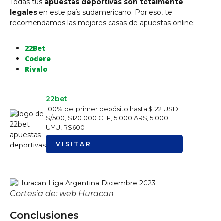
Todas tus
apuestas deportivas son totalmente
legales
en este país sudamericano. Por eso, te
recomendamos las mejores casas de apuestas online:
22Bet
Codere
Rivalo
22bet
100% del primer depósito hasta $122 USD,
S/500, $120.000 CLP, 5.000 ARS, 5.000
UYU, R$600
VISITAR
Cortesía de: web Huracan
Conclusiones