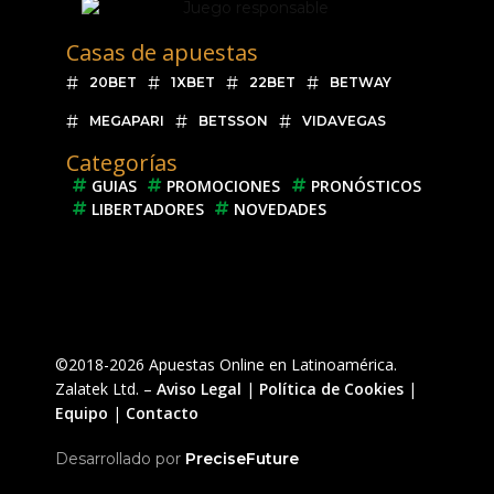
Casas de apuestas
20BET
1XBET
22BET
BETWAY
MEGAPARI
BETSSON
VIDAVEGAS
Categorías
GUIAS
PROMOCIONES
PRONÓSTICOS
LIBERTADORES
NOVEDADES
©2018-2026 Apuestas Online en Latinoamérica.
Zalatek Ltd. –
Aviso Legal
|
Política de Cookies
|
Equipo
|
Contacto
Desarrollado por
PreciseFuture