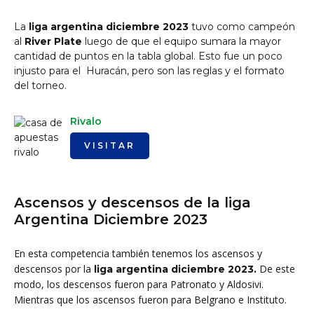
La
liga argentina diciembre 2023
tuvo como campeón
al
River Plate
luego de que el equipo sumara la mayor
cantidad de puntos en la tabla global. Esto fue un poco
injusto para el Huracán, pero son las reglas y el formato
del torneo.
Rivalo
VISITAR
Ascensos y descensos de la liga
Argentina Diciembre 2023
En esta competencia también tenemos los ascensos y
descensos por la
De este
liga argentina diciembre 2023.
modo, los descensos fueron para Patronato y Aldosivi.
Mientras que los ascensos fueron para Belgrano e Instituto.