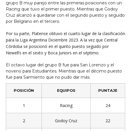
grupo B muy parejo entre las primeras posiciones con un
Racing que tuvo el primer puesto. Mientras que Godoy
Cruz alcanzó a quedarse con el segundo puesto y seguido
por Belgrano en el tercero.
Por su parte, Platense obtuvo el cuarto lugar de la clasificación
para la Liga Argentina Diciembre 2023. A la vez que Central
Córdoba se posicionó en el quinto puesto seguido por
Newell’s en el sexto y Boca Juniors en el séptimo.
El octavo lugar del grupo B fue para San Lorenzo y el
noveno para Estudiantes. Mientras que el décimo puesto
fue para Sarmiento que no pudo dar más.
POSICIÓN
EQUIPOS
PUNTAJE
1
Racing
24
2
Godoy Cruz
22