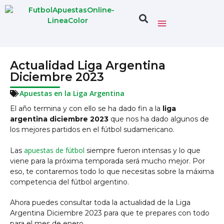
Actualidad Liga Argentina
Diciembre 2023
Apuestas en la Liga Argentina
El año termina y con ello se ha dado fin a la
liga
argentina diciembre 2023
que nos ha dado algunos de
los mejores partidos en el fútbol sudamericano.
apuestas de fútbol
Las
siempre fueron intensas y lo que
viene para la próxima temporada será mucho mejor. Por
eso, te contaremos todo lo que necesitas sobre la máxima
competencia del fútbol argentino.
Ahora puedes consultar toda la actualidad de la Liga
Argentina Diciembre 2023 para que te prepares con todo
para el mes de enero.