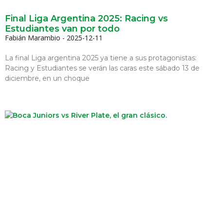
Final Liga Argentina 2025: Racing vs
Estudiantes van por todo
Fabián Marambio
2025-12-11
La final Liga argentina 2025 ya tiene a sus protagonistas:
Racing y Estudiantes se verán las caras este sábado 13 de
diciembre, en un choque