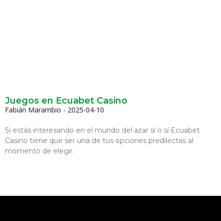
Juegos en Ecuabet Casino
Fabián Marambio
2025-04-10
Si estás interesando en el mundo del azar sí o sí Ecuabet
Casino tiene que ser una de tus opciones predilectas al
momento de elegir.