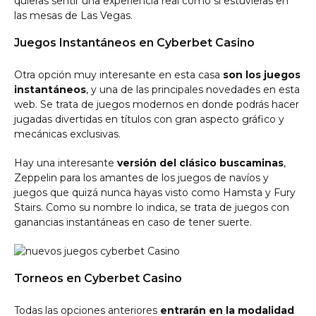
quieras sentir una experiencia real como si estuvieras en
las mesas de Las Vegas.
Juegos Instantáneos en Cyberbet Casino
Otra opción muy interesante en esta casa
son los juegos
instantáneos
, y una de las principales novedades en esta
web. Se trata de juegos modernos en donde podrás hacer
jugadas divertidas en títulos con gran aspecto gráfico y
mecánicas exclusivas.
Hay una interesante
versión del clásico buscaminas
,
Zeppelin para los amantes de los juegos de navíos y
juegos que quizá nunca hayas visto como Hamsta y Fury
Stairs. Como su nombre lo indica, se trata de juegos con
ganancias instantáneas en caso de tener suerte.
Torneos en Cyberbet Casino
Todas las opciones anteriores
entrarán en la modalidad