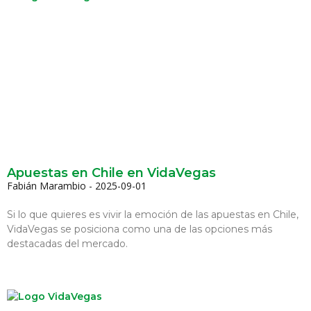
Apuestas en Chile en VidaVegas
Fabián Marambio
2025-09-01
Si lo que quieres es vivir la emoción de las apuestas en Chile,
VidaVegas se posiciona como una de las opciones más
destacadas del mercado.