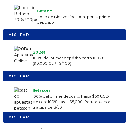
Betano
Bono de Bienvenida 100% por tu primer
depósito
VISITAR
20Bet
100% del primer depósito hasta 100 USD
(90,000 CLP - S/400)
VISITAR
Betsson
100% del primer depósito hasta $50 USD.
México: 100% hasta $5,000. Perú: apuesta
gratuita de S/50
VISITAR