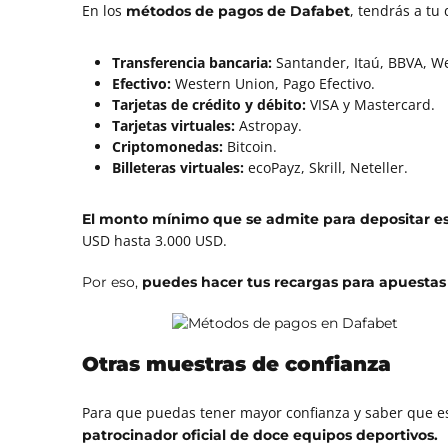
En los
, tendrás a tu
métodos de pagos de Dafabet
Transferencia bancaria:
Santander, Itaú, BBVA, W
Efectivo:
Western Union, Pago Efectivo.
Tarjetas de crédito y débito:
VISA y Mastercard.
Tarjetas virtuales:
Astropay.
Criptomonedas:
Bitcoin.
Billeteras virtuales:
ecoPayz, Skrill, Neteller.
El monto mínimo que se admite para depositar e
USD hasta 3.000 USD.
Por eso,
puedes hacer tus recargas para apuestas
Otras muestras de confianza
Para que puedas tener mayor confianza y saber que es
patrocinador oficial de doce equipos deportivos.