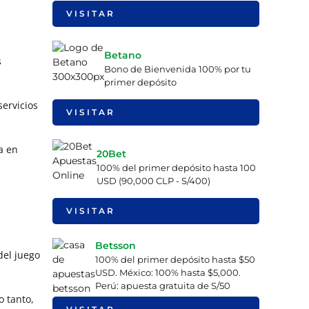
VISITAR
Betano
s
Bono de Bienvenida 100% por tu
primer depósito
ervicios
VISITAR
a en
20Bet
100% del primer depósito hasta 100
USD (90,000 CLP - S/400)
VISITAR
Betsson
del juego
100% del primer depósito hasta $50
USD. México: 100% hasta $5,000.
Perú: apuesta gratuita de S/50
o tanto,