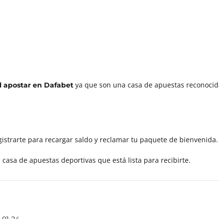
ya que son una casa de apuestas reconocid
l apostar en Dafabet
gistrarte para recargar saldo y reclamar tu paquete de bienvenida
 casa de apuestas deportivas que está lista para recibirte.