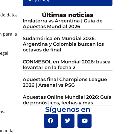
VISITAR
Últimas noticias
 de datos
Inglaterra vs Argentina | Guía de
Apuestas Mundial 2026
n para la
Sudamérica en Mundial 2026:
Argentina y Colombia buscan los
octavos de final
legal
CONMEBOL en Mundial 2026: busca
levantar en la fecha 2
Apuestas final Champions League
2026 | Arsenal vs PSG
Apuestas Online Mundial 2026: Guía
de pronósticos, fechas y más
Síguenos en
as.
monedas.