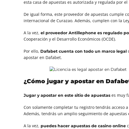
esta casa de apuestas es autorizada y regulada por el
De igual forma, este proveedor de apuestas cumple con 
internacional de Curazao. Además, cumplen con la Ley
A la vez,
el proveedor Antillephone es regulado por
Cooperación y el Desarrollo Económicos (OCDE).
Por ello,
q
Dafabet cuenta con todo un marco legal
apostar en Dafabet.
¿Cómo jugar y apostar en Dafabe
es muy fá
Jugar y apostar en este sitio de apuestas
Con solamente completar tu registro tendrás acceso a 
Además, tendrás un amplio seguimiento de apuestas e
A la vez,
c
puedes hacer apuestas de casino online