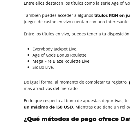
Entre ellos destacan los títulos como la serie Age of 
También puedes acceder a algunos
títulos RGN en 
juegos de casino en vivo cuentan con una interesante 
Entre los títulos en vivo, puedes tener a tu disposici
Everybody Jackpot Live.
Age of Gods Bonus Roulette.
Mega Fire Blaze Roulette Live.
Sic Bo Live.
De igual forma, al momento de completar tu registro,
más atractivos del mercado.
En lo que respecta al bono de apuestas deportivas, te
. Mientras que tiene un roll
un máximo de 150 USD
¿Qué métodos de pago ofrece Da