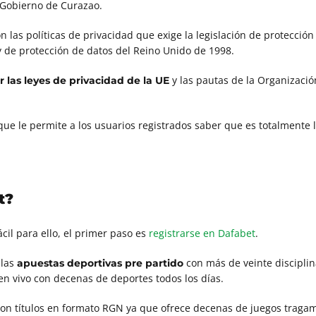
 Gobierno de Curazao.
las políticas de privacidad que exige la legislación de protección
 de protección de datos del Reino Unido de 1998.
y las pautas de la Organizació
 las leyes de privacidad de la UE
ue le permite a los usuarios registrados saber que es totalmente 
t?
cil para ello, el primer paso es
registrarse en Dafabet
.
las
con más de veinte disciplin
apuestas deportivas pre partido
n vivo con decenas de deportes todos los días.
on títulos en formato RGN ya que ofrece decenas de juegos traga