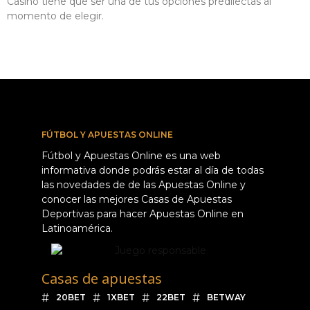
Casino tiene que ser una de tus opciones predilectas al
momento de elegir.
FÚTBOL Y APUESTAS ONLINE
Fútbol y Apuestas Online es una web
informativa donde podrás estar al día de todas
las novedades de de las Apuestas Online y
conocer las mejores Casas de Apuestas
Deportivas para hacer Apuestas Online en
Latinoamérica.
Casas de apuestas
20BET
1XBET
22BET
BETWAY