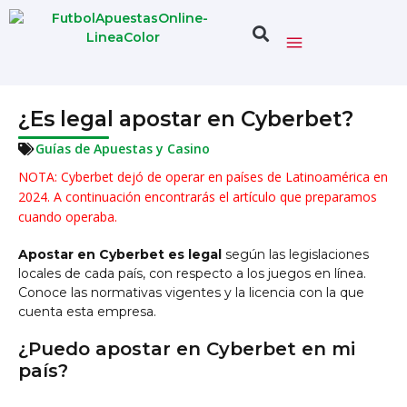
¿Es legal apostar en Cyberbet?
Guías de Apuestas y Casino
NOTA: Cyberbet dejó de operar en países de Latinoamérica en
2024. A continuación encontrarás el artículo que preparamos
cuando operaba.
Apostar en Cyberbet es legal
según las legislaciones
locales de cada país, con respecto a los juegos en línea.
Conoce las normativas vigentes y la licencia con la que
cuenta esta empresa.
¿Puedo apostar en Cyberbet en mi
país?