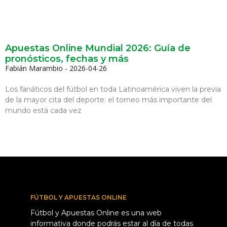
Apuestas Online Mundial 2026: Guía de
pronósticos, fechas y más
Fabián Marambio
2026-04-26
Los fanáticos del fútbol en toda Latinoamérica viven la previa
de la mayor cita del deporte: el torneo más importante del
mundo está cada vez
FÚTBOL Y APUESTAS ONLINE
Fútbol y Apuestas Online es una web
informativa donde podrás estar al día de todas