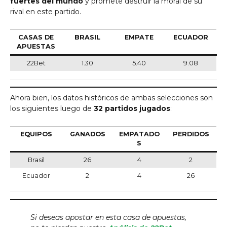
fuertes del mundo
y promete destruir la moral de su
rival en este partido.
CASAS DE
BRASIL
EMPATE
ECUADOR
APUESTAS
22Bet
1.30
5.40
9.08
Ahora bien, los datos históricos de ambas selecciones son
los siguientes luego de
32 partidos jugados
:
EQUIPOS
GANADOS
EMPATADO
PERDIDOS
S
Brasil
26
4
2
Ecuador
2
4
26
Si deseas apostar en esta casa de apuestas,