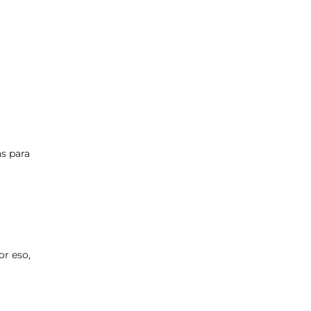
as para
or eso,