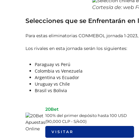
Cortesía de: web F
Selecciones que se Enfrentarán en
Para estas eliminatorias CONMEBOL jornada 1-2023
Los rivales en esta jornada serán los siguientes:
Paraguay vs Perú
Colombia vs Venezuela
Argentina vs Ecuador
Uruguay vs Chile
Brasil vs Bolivia
20Bet
100% del primer depósito hasta 100 USD
(90,000 CLP - S/400)
VISITAR