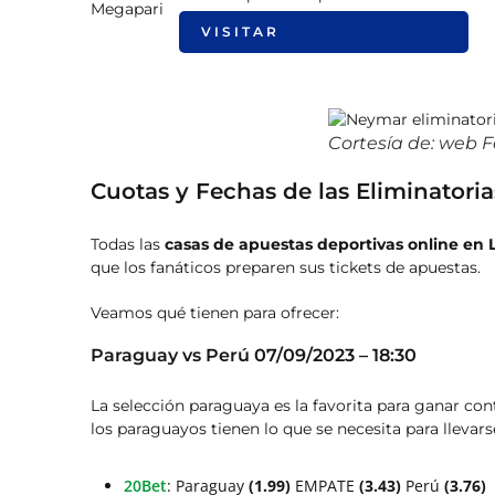
VISITAR
Cortesía de: web F
Cuotas y Fechas de las Eliminator
Todas las
casas de apuestas deportivas online en
que los fanáticos preparen sus tickets de apuestas.
Veamos qué tienen para ofrecer:
Paraguay vs Perú 07/09/2023 – 18:30
La selección paraguaya es la favorita para ganar con
los paraguayos tienen lo que se necesita para llevarse
20Bet
: Paraguay
(1.99)
EMPATE
(3.43)
Perú
(3.76)