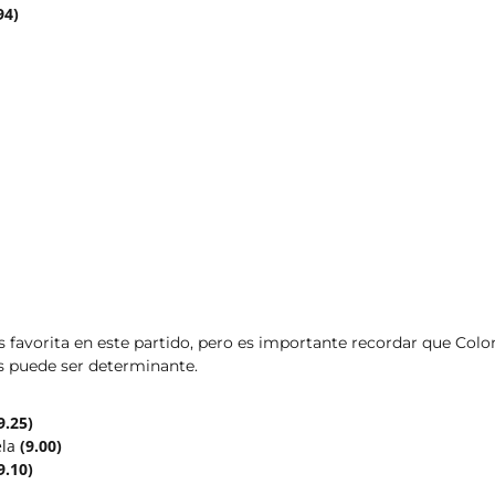
94)
es favorita en este partido, pero es importante recordar que Col
s puede ser determinante.
9.25)
ela
(9.00)
9.10)