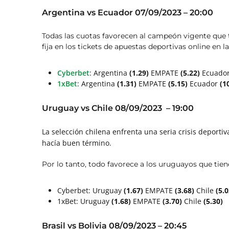
Argentina vs Ecuador 07/09/2023 – 20:00
Todas las cuotas favorecen al campeón vigente que 
fija en los tickets de apuestas deportivas online en l
Cyberbet
: Argentina
(1.29)
EMPATE
(5.22)
Ecuado
1xBet
: Argentina
(1.31)
EMPATE
(5.15)
Ecuador
(1
Uruguay vs Chile 08/09/2023 – 19:00
La selección chilena enfrenta una seria crisis deporti
hacía buen término.
Por lo tanto, todo favorece a los uruguayos que tiene
Cyberbet: Uruguay
(1.67)
EMPATE
(3.68)
Chile
(5.0
1xBet: Uruguay
(1.68)
EMPATE
(3.70)
Chile
(5.30)
Brasil vs Bolivia 08/09/2023 – 20:45