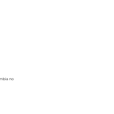
ombia no