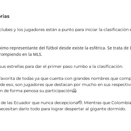
rias
ubes y los jugadores están a punto para iniciar la clasificación 
imo representante del fútbol desde existe la esférica. Se trata de
á rompiendo en la MLS.
sus estrellas para dar el primer paso rumbo a la clasificación.
ás favorita de todas ya que cuenta con grandes nombres que comp
 de eso, son jugadores que destacan por mucho en sus respectiv
n de forma penosa su participación🥶.
ra de las Ecuador que nunca decepciona🫡. Mientras que Colombia
necesitan darlo todo para lograr despertar al gigante dormido.