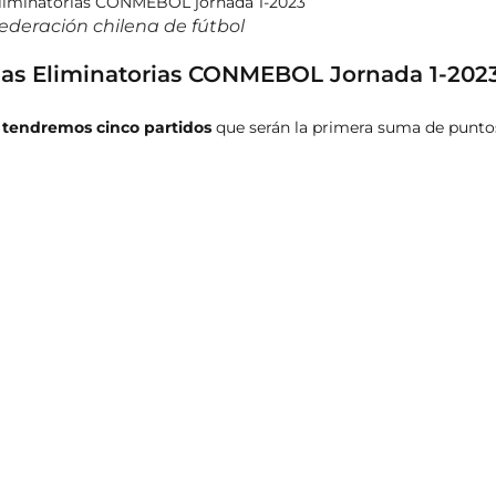
ederación chilena de fútbol
 las Eliminatorias CONMEBOL Jornada 1-202
,
tendremos cinco partidos
que serán la primera suma de punto