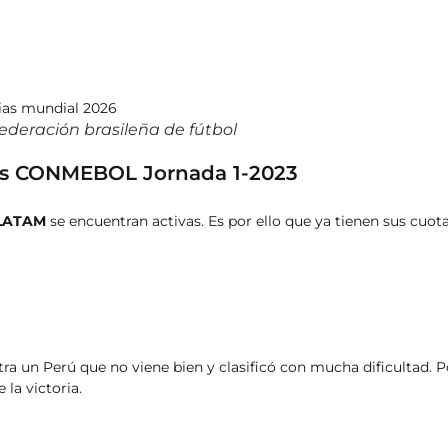
ederación brasileña de fútbol
ias CONMEBOL Jornada 1-2023
 LATAM
se encuentran activas. Es por ello que ya tienen sus cuot
tra un Perú que no viene bien y clasificó con mucha dificultad. P
 la victoria.