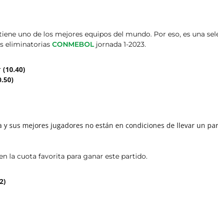
tiene uno de los mejores equipos del mundo. Por eso, es una sel
as eliminatorias
CONMEBOL
jornada 1-2023.
r
(10.40)
0.50)
va y sus mejores jugadores no están en condiciones de llevar un pa
n la cuota favorita para ganar este partido.
2)