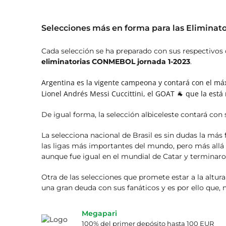
Selecciones más en forma para las Eliminato
Cada selección se ha preparado con sus respectivos cl
eliminatorias CONMEBOL jornada 1-2023
.
Argentina es la vigente campeona y contará con el máx
Lionel Andrés Messi Cuccittini, el GOAT 🐐 que la est
De igual forma, la selección albiceleste contará con 
La selecciona nacional de Brasil es sin dudas la m
las ligas más importantes del mundo, pero más allá
aunque fue igual en el mundial de Catar y terminaro
Otra de las selecciones que promete estar a la altu
una gran deuda con sus fanáticos y es por ello que, 
Megapari
100% del primer depósito hasta 100 EUR