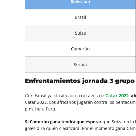
Selección
Brasil
Suiza
Camerún
Serbia
Enfrentamientos jornada 3 grupo
Con Brasil ya clasificado a octavos de
Catar 2022
,
af
Catar 2022. Los africanos jugarán contra los pentacam
p.m. hora Perú.
Si Camerún gana tendrá que esperar
que Suiza no lo 
goles dirá quién clasificará. Por el momento gana Cam