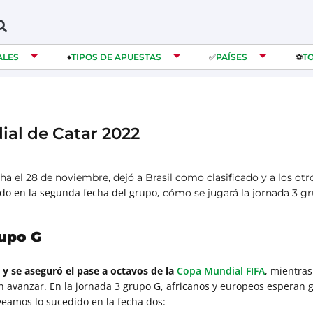
ALES
♦️
TIPOS DE APUESTAS
✅
PAÍSES
️⚽️
T
ial de Catar 2022
ha el 28 de noviembre, dejó a Brasil como clasificado y a los otr
do en la segunda fecha del grupo,
cómo se jugará la jornada 3 g
rupo G
y se aseguró el pase a octavos de la
Copa Mundial FIFA
, mientra
avanzar. En la jornada 3 grupo G, africanos y europeos esperan 
veamos lo sucedido en la fecha dos: