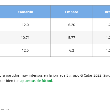
Camerún
Empate
Bra
12.0
6.20
1.
10.71
5.77
1.
12.5
6.2
1.
brá partidos muy intensos en la jornada 3 grupo G Catar 2022. Sig
cer bien tus
apuestas de fútbol
.