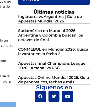
VISITAR
os o no
ntro de
Últimas noticias
Inglaterra vs Argentina | Guía de
Apuestas Mundial 2026
Sudamérica en Mundial 2026:
Argentina y Colombia buscan los
octavos de final
dó un
a conectar
CONMEBOL en Mundial 2026: busca
levantar en la fecha 2
runo
Apuestas final Champions League
2026 | Arsenal vs PSG
ra
se la
Apuestas Online Mundial 2026: Guía
 figura
de pronósticos, fechas y más
Síguenos en