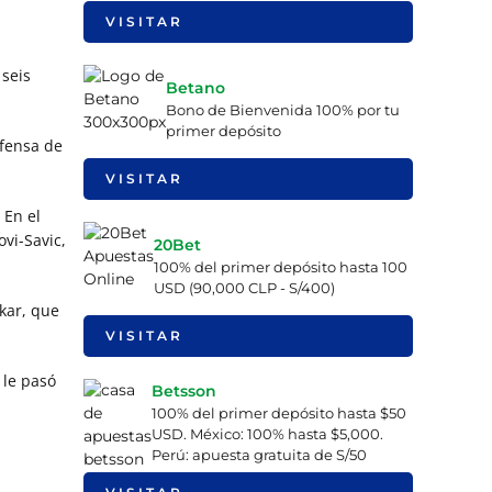
VISITAR
 seis
Betano
Bono de Bienvenida 100% por tu
primer depósito
efensa de
VISITAR
 En el
vi-Savic,
20Bet
100% del primer depósito hasta 100
USD (90,000 CLP - S/400)
kar, que
VISITAR
 le pasó
Betsson
100% del primer depósito hasta $50
USD. México: 100% hasta $5,000.
Perú: apuesta gratuita de S/50