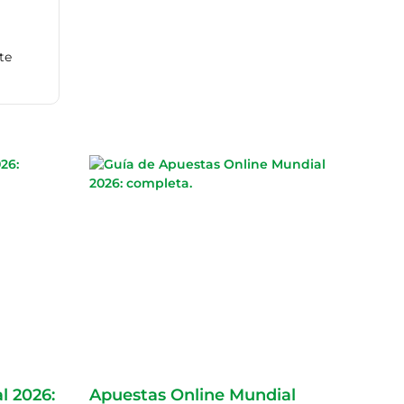
te
 2026:
Apuestas Online Mundial