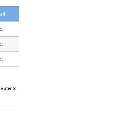
sil
25
23
23
ue atento