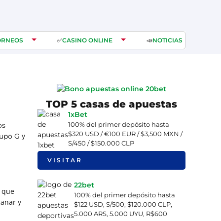
ORNEOS
✅
CASINO ONLINE
📣
NOTICIAS
TOP 5 casas de apuestas
1xBet
100% del primer depósito hasta
os
$320 USD / €100 EUR / $3,500 MXN /
y
rupo G
S/450 / $150.000 CLP
VISITAR
22bet
s que
100% del primer depósito hasta
ganar y
$122 USD, S/500, $120.000 CLP,
5.000 ARS, 5.000 UYU, R$600