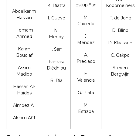
Estupiñan
K. Diatta
Koopmeiners
Abdelkarim
M.
Hassan
I. Gueye
F. de Jong
Caicedo
Homam
N.
D. Blind
J.
Ahmed
Mendy
Méndez
D. Klaassen
Karim
I. Sarr
A.
Boudiaf
C. Gakpo
Preciado
Famara
Assim
Steven
Diédhiou
E.
Madibo
Bergwijn
Valencia
B. Dia
Hassan Al-
G. Plata
Haidos
M.
Almoez Ali
Estrada
Akram Afif