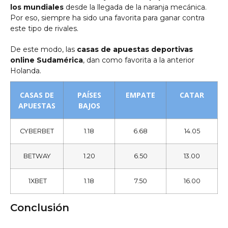
los mundiales
desde la llegada de la naranja mecánica.
Por eso, siempre ha sido una favorita para ganar contra
este tipo de rivales.
De este modo, las
casas de apuestas deportivas
online Sudamérica
, dan como favorita a la anterior
Holanda.
CASAS DE
PAÍSES
EMPATE
CATAR
APUESTAS
BAJOS
CYBERBET
1.18
6.68
14.05
BETWAY
1.20
6.50
13.00
1XBET
1.18
7.50
16.00
Conclusión