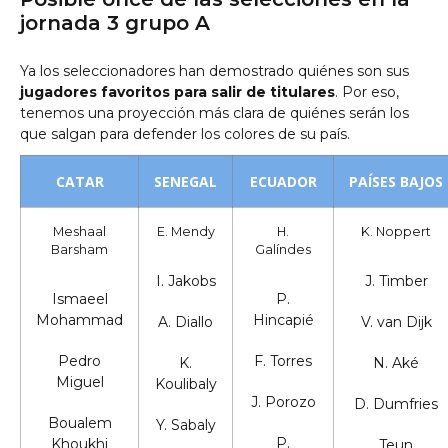
jornada 3 grupo A
Ya los seleccionadores han demostrado quiénes son sus
jugadores favoritos para salir de titulares
. Por eso,
tenemos una proyección más clara de quiénes serán los
que salgan para defender los colores de su país.
CATAR
SENEGAL
ECUADOR
PAÍSES BAJOS
Meshaal
E. Mendy
H.
K. Noppert
Barsham
Galíndes
I. Jakobs
J. Timber
Ismaeel
P.
Mohammad
Hincapié
A. Diallo
V. van Dijk
Pedro
F. Torres
K.
N. Aké
Miguel
Koulibaly
J. Porozo
D. Dumfries
Boualem
Y. Sabaly
P.
Khoukhi
Teun