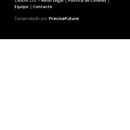
Zalatek Ltd. –
Aviso Legal
|
Política de Cookies
|
Equipo
|
Contacto
Desarrollado por
PreciseFuture