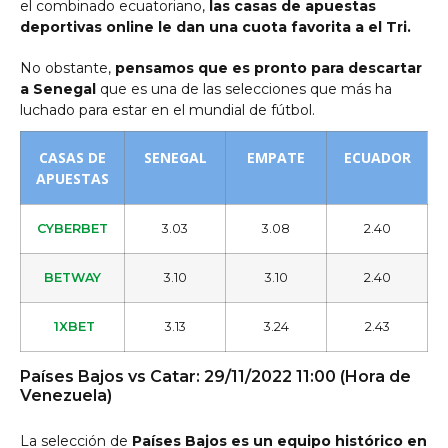
el combinado ecuatoriano,
las casas de apuestas
deportivas online le dan una cuota favorita a el Tri.
No obstante,
pensamos que es pronto para descartar
a Senegal
que es una de las selecciones que más ha
luchado para estar en el mundial de fútbol.
CASAS DE
SENEGAL
EMPATE
ECUADOR
APUESTAS
CYBERBET
3.03
3.08
2.40
BETWAY
3.10
3.10
2.40
1XBET
3.13
3.24
2.43
Países Bajos vs Catar: 29/11/2022 11:00 (Hora de
Venezuela)
La selección de
Países Bajos es un equipo histórico en