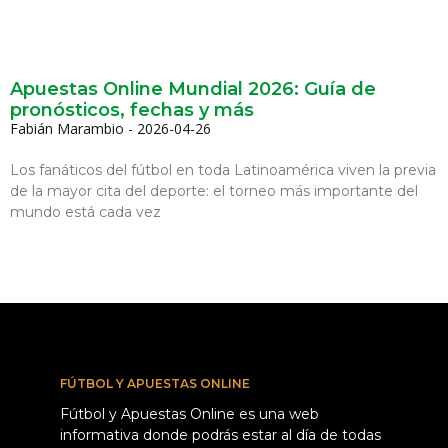
Apuestas Online Mundial 2026: Guía de
pronósticos, fechas y más
Fabián Marambio
2026-04-26
Los fanáticos del fútbol en toda Latinoamérica viven la previa
de la mayor cita del deporte: el torneo más importante del
mundo está cada vez
FÚTBOL Y APUESTAS ONLINE
Fútbol y Apuestas Online es una web
informativa donde podrás estar al día de todas