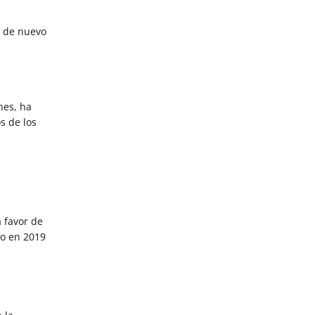
r de nuevo
nes, ha
s de los
 favor de
do en 2019