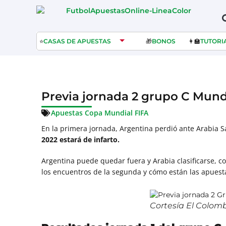
⭐
CASAS DE APUESTAS
🎁
BONOS
👩‍🏫
TUTORI
Previa jornada 2 grupo C Mund
Apuestas Copa Mundial FIFA
En la primera jornada, Argentina perdió ante Arabia S
2022 estará de infarto.
Argentina puede quedar fuera y Arabia clasificarse, c
los encuentros de la segunda y cómo están las apuest
Cortesía El Colom