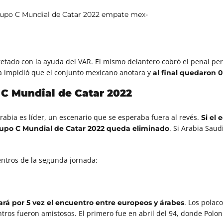
etado con la ayuda del VAR. El mismo delantero cobró el penal per
a impidió que el conjunto mexicano anotara y
al final quedaron 0
 C Mundial de Catar 2022
rabia es líder, un escenario que se esperaba fuera al revés.
Si el 
. Si Arabia Saudi
grupo C Mundial de Catar 2022 queda eliminado
ntros de la segunda jornada:
. Los polac
ará por 5 vez el encuentro entre europeos y árabes
tros fueron amistosos. El primero fue en abril del 94, donde Polon