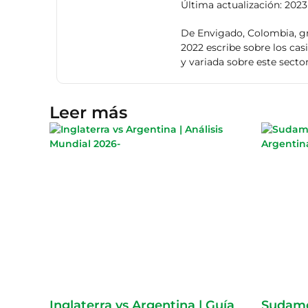
Última actualización: 202
De Envigado, Colombia, gr
2022 escribe sobre los cas
y variada sobre este sector
Leer más
Inglaterra vs Argentina | Guía
Sudamé