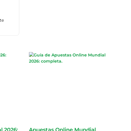
te
 2026:
Apuestas Online Mundial