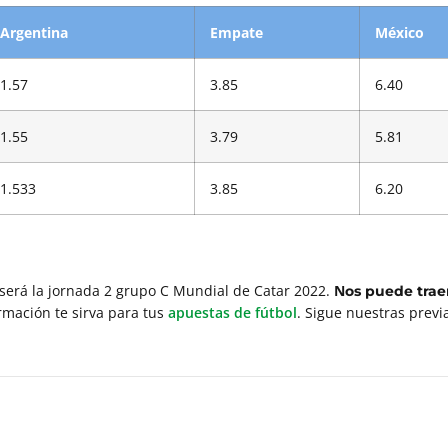
Argentina
Empate
México
1.57
3.85
6.40
1.55
3.79
5.81
1.533
3.85
6.20
será la jornada 2 grupo C Mundial de Catar 2022.
N
os puede trae
rmación te sirva para tus
apuestas de fútbol
. Sigue nuestras previ