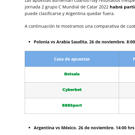
Las apuestas aumentan cuando hay resultados inesper
jornada 2 grupo C Mundial de Catar 2022
habrá part
puede clasificarse y Argentina quedar fuera.
A continuación te mostramos una comparativa de cuo
Polonia vs Arabia Saudita. 26 de noviembre. 8:00
Casa de apuestas
Betsala
Cyberbet
888Sport
Argentina vs México. 26 de noviembre. 14:00 hrs 