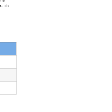
 la
Arabia