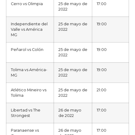
Cerro vs Olimpia
25 de mayo de
17:00
2022
Independiente del
25 de mayo de
19:00
Valle vs América
2022
MG
Peñarol vs Colón
25 de mayo de
19:00
2022
Tolima vs América-
25 de mayo de
19:00
MG
2022
Atlético Mineiro vs
25 de mayo de
21:00
Tolima
2022
Libertad vs The
26 de mayo
17:00
Strongest
de 2022
Paranaense vs
26 de mayo
17:00