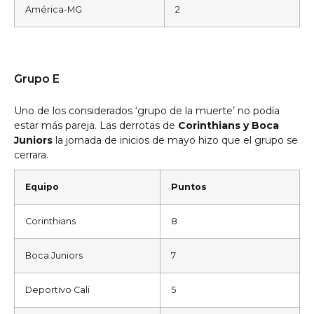
América-MG
2
Grupo E
Uno de los considerados ‘grupo de la muerte’ no podía
estar más pareja. Las derrotas de
Corinthians y Boca
Juniors
la jornada de inicios de mayo hizo que el grupo se
cerrara.
Equipo
Puntos
Corinthians
8
Boca Juniors
7
Deportivo Cali
5