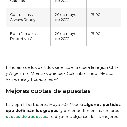
Caracas
de 2022
Corinthians vs
26 de mayo
19:00
Always Ready
de 2022
Boca Juniors vs
26 de mayo
19:00
Deportivo Cali
de 2022
El horario de los partidos se encuentra para la región Chile
y Argentina. Mientras que para Colombia, Perú, México,
Venezuela y Ecuador es -2.
Mejores cuotas de apuestas
La Copa Libertadores Mayo 2022 traerá
algunos partidos
que definirán los grupos
, y por ende tienen las mejores
cuotas de apuestas
. Te dejamos algunas de las mejores: