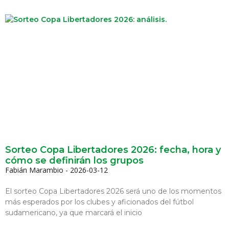
Sorteo Copa Libertadores 2026: fecha, hora y
cómo se definirán los grupos
Fabián Marambio
2026-03-12
El sorteo Copa Libertadores 2026 será uno de los momentos
más esperados por los clubes y aficionados del fútbol
sudamericano, ya que marcará el inicio