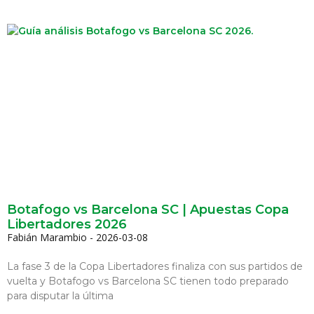
Botafogo vs Barcelona SC | Apuestas Copa
Libertadores 2026
Fabián Marambio
2026-03-08
La fase 3 de la Copa Libertadores finaliza con sus partidos de
vuelta y Botafogo vs Barcelona SC tienen todo preparado
para disputar la última