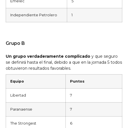
Emelec
5
Independiente Petrolero
1
Grupo B
Un grupo verdaderamente complicado
y que seguro
se definirá hasta el final, debido a que en la jornada 5 todos
obtuvieron resultados favorables.
Equipo
Puntos
Libertad
7
Paranaense
7
The Strongest
6