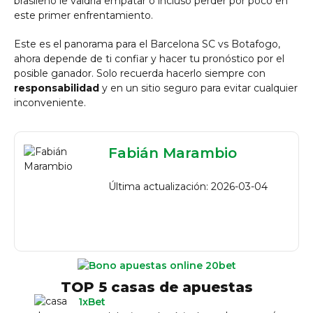
brasileño le valdría empatar o incluso perder por poco en
este primer enfrentamiento.
Este es el panorama para el Barcelona SC vs Botafogo,
ahora depende de ti confiar y hacer tu pronóstico por el
posible ganador. Solo recuerda hacerlo siempre con
responsabilidad
y en un sitio seguro para evitar cualquier
inconveniente.
Fabián Marambio
Última actualización: 2026-03-04
TOP 5 casas de apuestas
1xBet