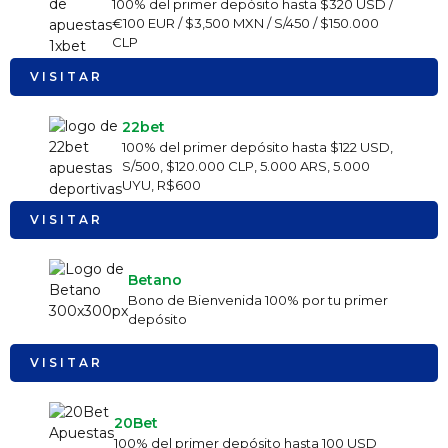
100% del primer depósito hasta $320 USD /
€100 EUR / $3,500 MXN / S/450 / $150.000
CLP
VISITAR
22bet
100% del primer depósito hasta $122 USD,
S/500, $120.000 CLP, 5.000 ARS, 5.000
UYU, R$600
VISITAR
Betano
Bono de Bienvenida 100% por tu primer
depósito
VISITAR
20Bet
100% del primer depósito hasta 100 USD