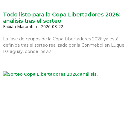
Todo listo para la Copa Libertadores 2026:
análisis tras el sorteo
Fabián Marambio
2026-03-22
La fase de grupos de la Copa Libertadores 2026 ya está
definida tras el sorteo realizado por la Conmebol en Luque,
Paraguay, donde los 32