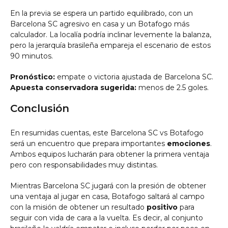
En la previa se espera un partido equilibrado, con un
Barcelona SC agresivo en casa y un Botafogo más
calculador. La localía podría inclinar levemente la balanza,
pero la jerarquía brasileña empareja el escenario de estos
90 minutos.
Pronóstico:
empate o victoria ajustada de Barcelona SC.
Apuesta conservadora sugerida:
menos de 2.5 goles.
Conclusión
En resumidas cuentas, este Barcelona SC vs Botafogo
será un encuentro que prepara importantes
emociones
.
Ambos equipos lucharán para obtener la primera ventaja
pero con responsabilidades muy distintas.
Mientras Barcelona SC jugará con la presión de obtener
una ventaja al jugar en casa, Botafogo saltará al campo
con la misión de obtener un resultado
positivo
para
seguir con vida de cara a la vuelta. Es decir, al conjunto