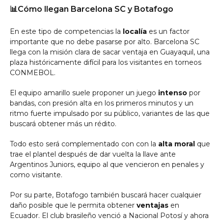
📊Cómo llegan Barcelona SC y Botafogo
En este tipo de competencias la
localía
es un factor
importante que no debe pasarse por alto. Barcelona SC
llega con la misión clara de sacar ventaja en Guayaquil, una
plaza históricamente difícil para los visitantes en torneos
CONMEBOL.
El equipo amarillo suele proponer un juego
intenso
por
bandas, con presión alta en los primeros minutos y un
ritmo fuerte impulsado por su público, variantes de las que
buscará obtener más un rédito.
Todo esto será complementado con con la
alta moral
que
trae el plantel después de dar vuelta la llave ante
Argentinos Juniors, equipo al que vencieron en penales y
como visitante.
Por su parte, Botafogo también buscará hacer cualquier
daño posible que le permita obtener
ventajas
en
Ecuador. El club brasileño venció a Nacional Potosí y ahora