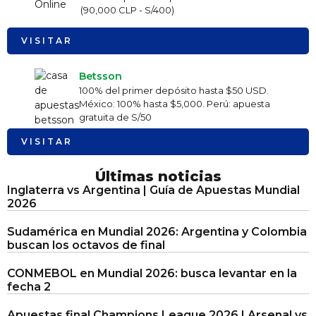
(90,000 CLP - S/400)
VISITAR
Betsson
100% del primer depósito hasta $50 USD.
México: 100% hasta $5,000. Perú: apuesta
gratuita de S/50
VISITAR
Últimas noticias
Inglaterra vs Argentina | Guía de Apuestas Mundial
2026
Sudamérica en Mundial 2026: Argentina y Colombia
buscan los octavos de final
CONMEBOL en Mundial 2026: busca levantar en la
fecha 2
Apuestas final Champions League 2026 | Arsenal vs