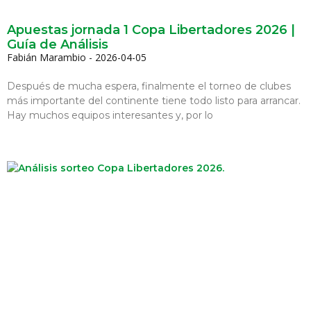
Apuestas jornada 1 Copa Libertadores 2026 |
Guía de Análisis
Fabián Marambio
2026-04-05
Después de mucha espera, finalmente el torneo de clubes
más importante del continente tiene todo listo para arrancar.
Hay muchos equipos interesantes y, por lo