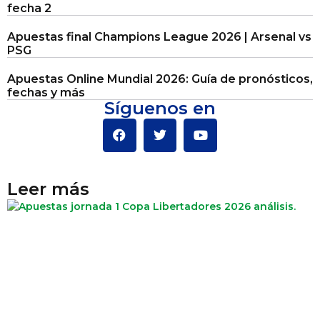
fecha 2
Apuestas final Champions League 2026 | Arsenal vs
PSG
Apuestas Online Mundial 2026: Guía de pronósticos,
fechas y más
Síguenos en
Leer más