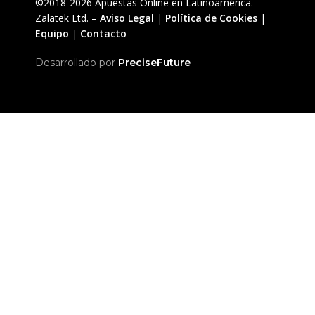
©2018-2026 Apuestas Online en Latinoamérica.
Zalatek Ltd. –
Aviso Legal
|
Política de Cookies
|
Equipo
|
Contacto
Desarrollado por
PreciseFuture