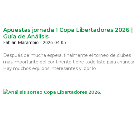
Apuestas jornada 1 Copa Libertadores 2026 |
Guía de Análisis
Fabián Marambio
2026-04-05
Después de mucha espera, finalmente el torneo de clubes
más importante del continente tiene todo listo para arrancar.
Hay muchos equipos interesantes y, por lo