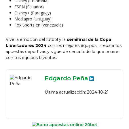
Disney (Colombia)
ESPN (Ecuador)
Disney+ (Paraguay)
Mediapro (Uruguay)
Fox Sports en (Venezuela)
Vive la emoción del fútbol y la
semifinal de la Copa
Libertadores 2024
con los mejores equipos. Prepara tus
apuestas deportivas y sigue de cerca todo lo que ocurre
con tus equipos favoritos.
Edgardo Peña
Última actualización: 2024-10-21