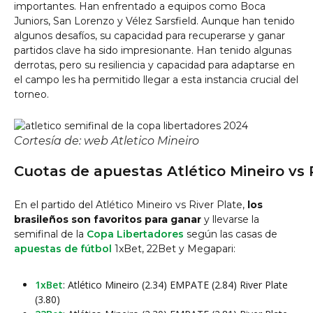
importantes. Han enfrentado a equipos como Boca
Juniors, San Lorenzo y Vélez Sarsfield. Aunque han tenido
algunos desafíos, su capacidad para recuperarse y ganar
partidos clave ha sido impresionante. Han tenido algunas
derrotas, pero su resiliencia y capacidad para adaptarse en
el campo les ha permitido llegar a esta instancia crucial del
torneo.
Cortesía de: web Atletico Mineiro
Cuotas de apuestas Atlético Mineiro vs 
En el partido del Atlético Mineiro vs River Plate,
los
brasileños son favoritos para ganar
y llevarse la
semifinal de la
Copa Libertadores
según las casas de
apuestas de fútbol
1xBet, 22Bet y Megapari:
1xBet
: Atlético Mineiro (2.34) EMPATE (2.84) River Plate
(3.80)