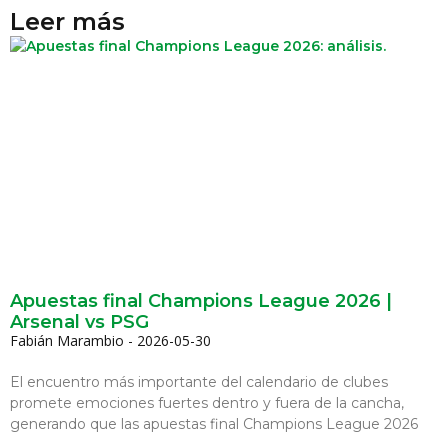
Leer más
Apuestas final Champions League 2026 |
Arsenal vs PSG
Fabián Marambio
2026-05-30
El encuentro más importante del calendario de clubes
promete emociones fuertes dentro y fuera de la cancha,
generando que las apuestas final Champions League 2026