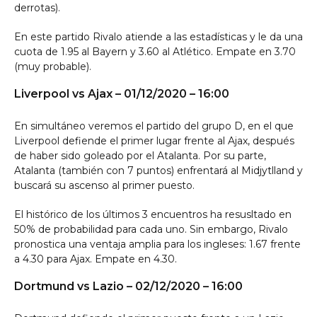
derrotas).
En este partido Rivalo atiende a las estadísticas y le da una
cuota de 1.95 al Bayern y 3.60 al Atlético. Empate en 3.70
(muy probable).
Liverpool vs Ajax – 01/12/2020 – 16:00
En simultáneo veremos el partido del grupo D, en el que
Liverpool defiende el primer lugar frente al Ajax, después
de haber sido goleado por el Atalanta. Por su parte,
Atalanta (también con 7 puntos) enfrentará al Midjytlland y
buscará su ascenso al primer puesto.
El histórico de los últimos 3 encuentros ha resusltado en
50% de probabilidad para cada uno. Sin embargo, Rivalo
pronostica una ventaja amplia para los ingleses: 1.67 frente
a 4.30 para Ajax. Empate en 4.30.
Dortmund vs Lazio – 02/12/2020 – 16:00