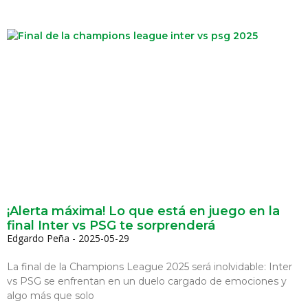
¡Alerta máxima! Lo que está en juego en la
final Inter vs PSG te sorprenderá
Edgardo Peña
2025-05-29
La final de la Champions League 2025 será inolvidable: Inter
vs PSG se enfrentan en un duelo cargado de emociones y
algo más que solo