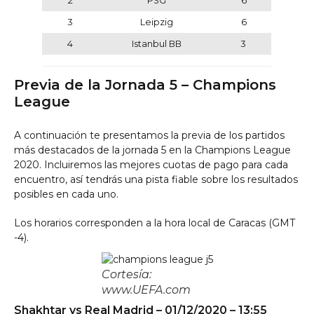
2
PSG
6
3
Leipzig
6
4
Istanbul BB
3
Previa de la Jornada 5 – Champions
League
A continuación te presentamos la previa de los partidos
más destacados de la jornada 5 en la Champions League
2020. Incluiremos las mejores cuotas de pago para cada
encuentro, así tendrás una pista fiable sobre los resultados
posibles en cada uno.
Los horarios corresponden a la hora local de Caracas (GMT
-4).
Cortesía:
www.UEFA.com
Shakhtar vs Real Madrid – 01/12/2020 – 13:55