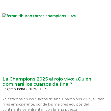
La Champions 2025 al rojo vivo: ¿Quién
dominará los cuartos de final?
Edgardo Peña
2025-04-05
Ya estamos en los cuartos de final Champions 2025, su fase
más emocionante, donde los mejores equipos del
continente se enfrentan con la mira puesta