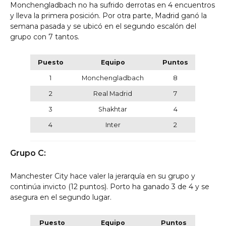
Monchengladbach no ha sufrido derrotas en 4 encuentros
y lleva la primera posición. Por otra parte, Madrid ganó la
semana pasada y se ubicó en el segundo escalón del
grupo con 7 tantos.
Puesto
Equipo
Puntos
1
Monchengladbach
8
2
Real Madrid
7
3
Shakhtar
4
4
Inter
2
Grupo C:
Manchester City hace valer la jerarquía en su grupo y
continúa invicto (12 puntos). Porto ha ganado 3 de 4 y se
asegura en el segundo lugar.
Puesto
Equipo
Puntos