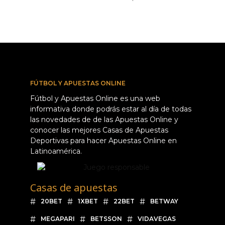
FÚTBOL Y APUESTAS ONLINE
Fútbol y Apuestas Online es una web
informativa donde podrás estar al día de todas
las novedades de de las Apuestas Online y
conocer las mejores Casas de Apuestas
Deportivas para hacer Apuestas Online en
Latinoamérica.
Casas de apuestas
20BET
1XBET
22BET
BETWAY
MEGAPARI
BETSSON
VIDAVEGAS