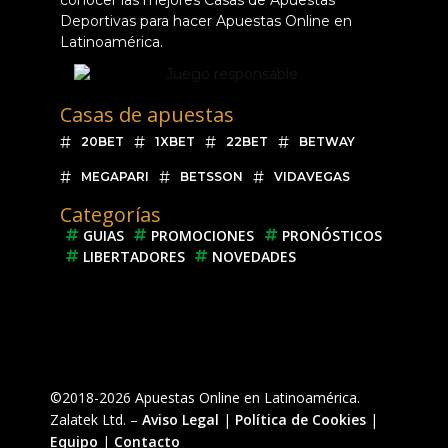
Deportivas para hacer Apuestas Online en
Latinoamérica.
Casas de apuestas
20BET
1XBET
22BET
BETWAY
MEGAPARI
BETSSON
VIDAVEGAS
Categorías
GUIAS
PROMOCIONES
PRONÓSTICOS
LIBERTADORES
NOVEDADES
©2018-2026 Apuestas Online en Latinoamérica.
Zalatek Ltd. –
Aviso Legal
|
Política de Cookies
|
Equipo
|
Contacto