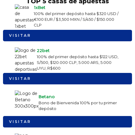
TOP 5 casas de apuestas
1xBet
100% del primer depósito hasta $320 USD /
€100 EUR / $3,500 MXN / S/450 / $150.000
CLP
VISITAR
22bet
100% del primer depósito hasta $122 USD,
S/500, $120.000 CLP, 5.000 ARS, 5.000
UYU, R$600
VISITAR
Betano
Bono de Bienvenida 100% por tu primer
depósito
VISITAR