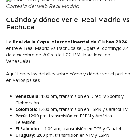
Cortesía de: web Real Madrid
Cuándo y dónde ver el Real Madrid vs
Pachuca
La
final de la Copa Intercontinental de Clubes 2024
entre el Real Madrid vs Pachuca se jugará el domingo 22
de diciembre de 2024 a la 1:00 PM (hora local en
Venezuela).
Aquí tienes los detalles sobre cómo y dónde ver el partido
en varios países:
Venezuela:
1:00 pm, transmisión en DirecTV Sports y
Globovisión
Colombia:
12:00 pm, transmisión en ESPN y Caracol TV
Perú:
12:00 pm, transmisión en ESPN y América
Televisión
El Salvador:
11:00 am, transmisión en TCS y Canal 4
Uruguay:
2:00 pm, transmisión en VTV y ESPN