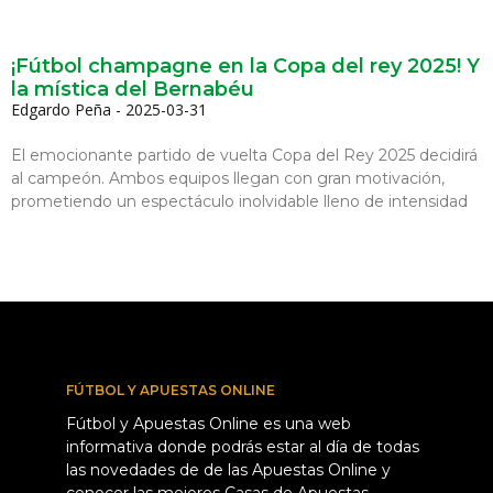
¡Fútbol champagne en la Copa del rey 2025! Y
la mística del Bernabéu
Edgardo Peña
2025-03-31
El emocionante partido de vuelta Copa del Rey 2025 decidirá
al campeón. Ambos equipos llegan con gran motivación,
prometiendo un espectáculo inolvidable lleno de intensidad
FÚTBOL Y APUESTAS ONLINE
Fútbol y Apuestas Online es una web
informativa donde podrás estar al día de todas
las novedades de de las Apuestas Online y
conocer las mejores Casas de Apuestas