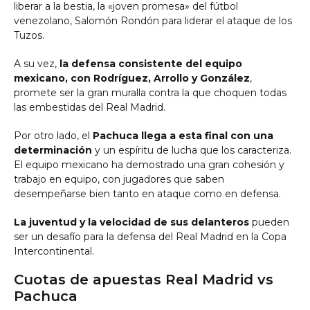
liberar a la bestia, la «joven promesa» del fútbol
venezolano, Salomón Rondón para liderar el ataque de los
Tuzos.
A su vez,
la defensa consistente del equipo
mexicano, con Rodríguez, Arrollo y González
,
promete ser la gran muralla contra la que choquen todas
las embestidas del Real Madrid.
Por otro lado, el
Pachuca llega a esta final con una
determinación
y un espíritu de lucha que los caracteriza.
El equipo mexicano ha demostrado una gran cohesión y
trabajo en equipo, con jugadores que saben
desempeñarse bien tanto en ataque como en defensa.
La juventud y la velocidad de sus delanteros
pueden
ser un desafío para la defensa del Real Madrid en la Copa
Intercontinental.
Cuotas de apuestas Real Madrid vs
Pachuca