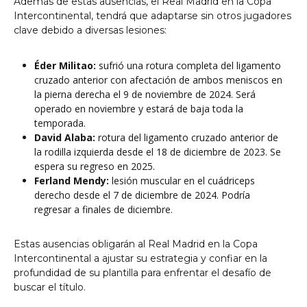
Además de estas ausencias, el Real Madrid en la Copa
Intercontinental, tendrá que adaptarse sin otros jugadores
clave debido a diversas lesiones:
Éder Militao:
sufrió una rotura completa del ligamento
cruzado anterior con afectación de ambos meniscos en
la pierna derecha el 9 de noviembre de 2024. Será
operado en noviembre y estará de baja toda la
temporada.
David Alaba:
rotura del ligamento cruzado anterior de
la rodilla izquierda desde el 18 de diciembre de 2023. Se
espera su regreso en 2025.
Ferland Mendy:
lesión muscular en el cuádriceps
derecho desde el 7 de diciembre de 2024. Podría
regresar a finales de diciembre.
Estas ausencias obligarán al Real Madrid en la Copa
Intercontinental a ajustar su estrategia y confiar en la
profundidad de su plantilla para enfrentar el desafío de
buscar el título.