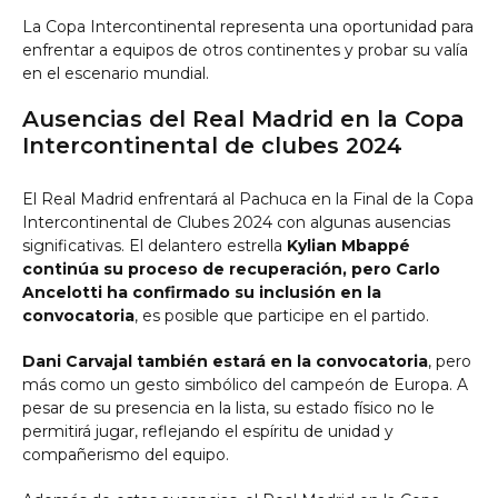
La Copa Intercontinental representa una oportunidad para
enfrentar a equipos de otros continentes y probar su valía
en el escenario mundial.
Ausencias del Real Madrid en la Copa
Intercontinental de clubes 2024
El Real Madrid enfrentará al Pachuca en la Final de la Copa
Intercontinental de Clubes 2024 con algunas ausencias
significativas. El delantero estrella
Kylian Mbappé
continúa su proceso de recuperación, pero Carlo
Ancelotti ha confirmado su inclusión en la
convocatoria
, es posible que participe en el partido.
Dani Carvajal también estará en la convocatoria
, pero
más como un gesto simbólico del campeón de Europa. A
pesar de su presencia en la lista, su estado físico no le
permitirá jugar, reflejando el espíritu de unidad y
compañerismo del equipo.