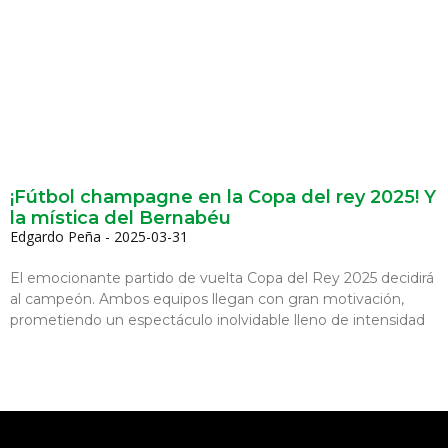
¡Fútbol champagne en la Copa del rey 2025! Y
la mística del Bernabéu
Edgardo Peña
2025-03-31
El emocionante partido de vuelta Copa del Rey 2025 decidirá
al campeón. Ambos equipos llegan con gran motivación,
prometiendo un espectáculo inolvidable lleno de intensidad