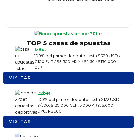
TOP 5 casas de apuestas
1xBet
100% del primer depósito hasta $320 USD /
€100 EUR / $3,500 MXN / S/450 / $150.000
CLP
VISITAR
22bet
100% del primer depósito hasta $122 USD,
S/500, $120.000 CLP, 5.000 ARS, 5.000
UYU, R$600
VISITAR