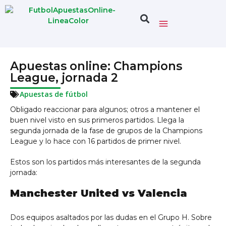
Apuestas online: Champions
League, jornada 2
Apuestas de fútbol
Obligado reaccionar para algunos; otros a mantener el
buen nivel visto en sus primeros partidos. Llega la
segunda jornada de la fase de grupos de la Champions
League y lo hace con 16 partidos de primer nivel.
Estos son los partidos más interesantes de la segunda
jornada:
Manchester United vs Valencia
Dos equipos asaltados por las dudas en el Grupo H. Sobre