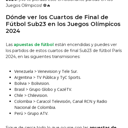
Juegos Olímpicos! ⚽🔥
Dónde ver los Cuartos de Final de
Fútbol Sub23 en los Juegos Olímpicos
2024
Las
apuestas de fútbol
están encendidas y puedes ver
los partidos de estos cuartos de final Sub23 de fútbol París
2024, en las siguientes transmisiones:
Venezuela > Venevision y Tele Sur.
Argentina > TV Pública y TyC Sports.
Bolivia > Bolivision.
Brasil > Grupo Globo y CazéTV.
Chile > Chilevision.
Colombia > Caracol Televisión, Canal RCN y Radio
Nacional de Colombia.
Perú > Grupo ATV.
Sigue de cerca todo lo que ocurre con las
apuestas de