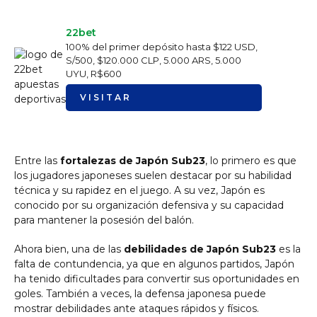
22bet
100% del primer depósito hasta $122 USD,
S/500, $120.000 CLP, 5.000 ARS, 5.000
UYU, R$600
VISITAR
Entre las
fortalezas de Japón Sub23
, lo primero es que
los jugadores japoneses suelen destacar por su habilidad
técnica y su rapidez en el juego. A su vez, Japón es
conocido por su organización defensiva y su capacidad
para mantener la posesión del balón.
Ahora bien, una de las
debilidades de Japón Sub23
es la
falta de contundencia, ya que en algunos partidos, Japón
ha tenido dificultades para convertir sus oportunidades en
goles. También a veces, la defensa japonesa puede
mostrar debilidades ante ataques rápidos y físicos.