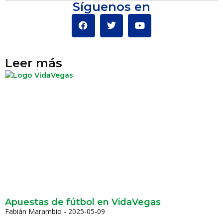
Síguenos en
Leer más
Apuestas de fútbol en VidaVegas
Fabián Marambio
2025-05-09