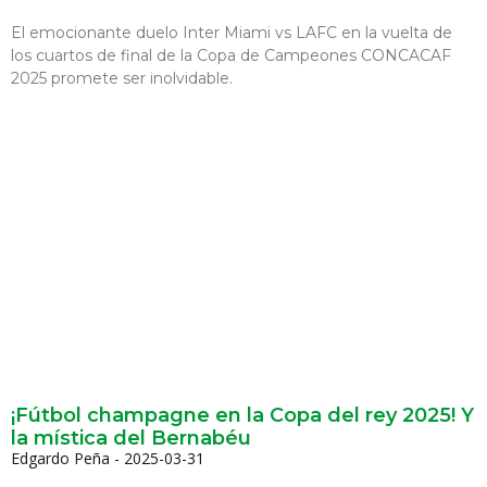
El emocionante duelo Inter Miami vs LAFC en la vuelta de
los cuartos de final de la Copa de Campeones CONCACAF
2025 promete ser inolvidable.
¡Fútbol champagne en la Copa del rey 2025! Y
la mística del Bernabéu
Edgardo Peña
2025-03-31