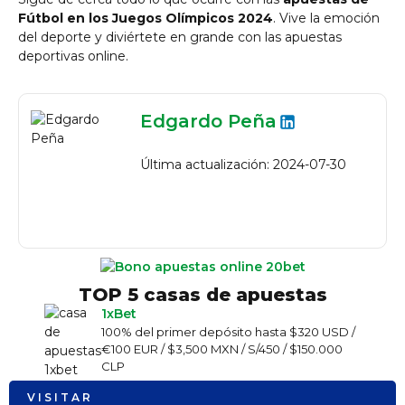
Fútbol en los Juegos Olímpicos 2024
. Vive la emoción
del deporte y diviértete en grande con las apuestas
deportivas online.
Edgardo Peña
Última actualización: 2024-07-30
TOP 5 casas de apuestas
1xBet
100% del primer depósito hasta $320 USD /
€100 EUR / $3,500 MXN / S/450 / $150.000
CLP
VISITAR